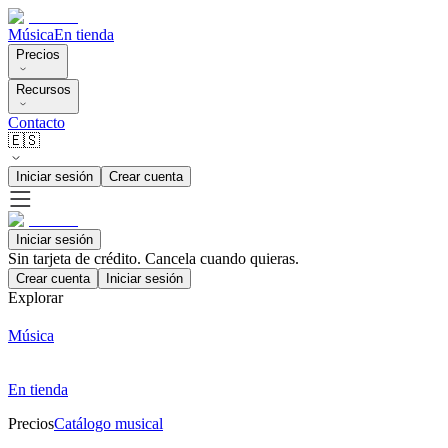
Música
En tienda
Precios
Recursos
Contacto
🇪🇸
Iniciar sesión
Crear cuenta
Iniciar sesión
Sin tarjeta de crédito. Cancela cuando quieras.
Crear cuenta
Iniciar sesión
Explorar
Música
En tienda
Precios
Catálogo musical