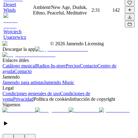
Desert
Ambient/New Age, Duduk,
Winds
2:31
142
Ethno, Peaceful, Meditative
Wojciech
Usarzewicz
©
2026
Jamendo Licensing
Descargar la app
Enlaces útiles
Catálogo musical
Radios In-store
Precios
Contacto
Centro de
ayuda
Contacto
Jamendo
Jamendo para artistas
Jamendo Music
Legal
Condiciones generales de uso
Condiciones de
venta
Privacidad
Política de cookies
Infracción de copyright
Síguenos