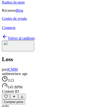
Radios In-store
Recursos
Blog
Centro de ayuda
Contacto
Volver al catálogo
Loss
por
JCMM
ambient/new age
3:21
145 BPM
Content ID
Comprar pista
0:00