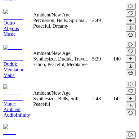
Ambient/New Age,
Percussion, Bells, Spiritual,
2:49
-
Outro
Peaceful, Dreamy
Abydos
Music
Ambient/New Age,
Synthesizer, Duduk, Travel,
5:29
140
Duduk
Ethno, Peaceful, Meditative
Meditation
Mapa
Ambient/New Age,
Synthesizer, Bells, Soft,
2:48
142
Magic
Peaceful
Ambient
AudioInfinity