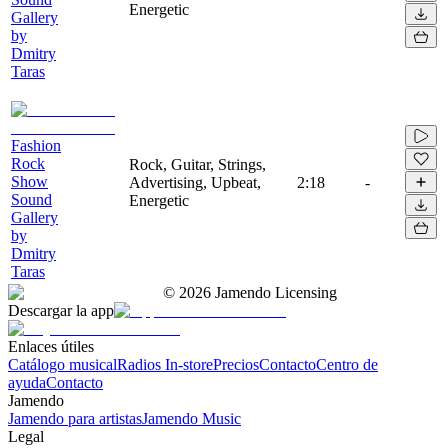
Energetic
Gallery
by
Dmitry
Taras
Fashion
Rock
Rock, Guitar, Strings,
Show
Advertising, Upbeat,
2:18
-
Sound
Energetic
Gallery
by
Dmitry
Taras
©
2026
Jamendo Licensing
Descargar la app
Enlaces útiles
Catálogo musical
Radios In-store
Precios
Contacto
Centro de
ayuda
Contacto
Jamendo
Jamendo para artistas
Jamendo Music
Legal