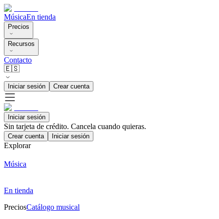
Música
En tienda
Precios
Recursos
Contacto
🇪🇸
Iniciar sesión
Crear cuenta
Iniciar sesión
Sin tarjeta de crédito. Cancela cuando quieras.
Crear cuenta
Iniciar sesión
Explorar
Música
En tienda
Precios
Catálogo musical