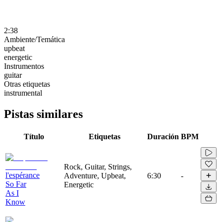
2:38
Ambiente/Temática
upbeat
energetic
Instrumentos
guitar
Otras etiquetas
instrumental
Pistas similares
Título
Etiquetas
Duración
BPM
Rock, Guitar, Strings,
l'espérance
Adventure, Upbeat,
6:30
-
So Far
Energetic
As I
Know