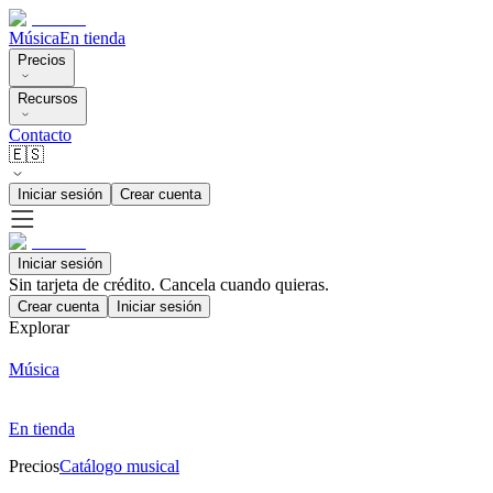
Música
En tienda
Precios
Recursos
Contacto
🇪🇸
Iniciar sesión
Crear cuenta
Iniciar sesión
Sin tarjeta de crédito. Cancela cuando quieras.
Crear cuenta
Iniciar sesión
Explorar
Música
En tienda
Precios
Catálogo musical