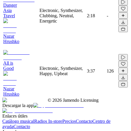
Danger
Asia
Electronic, Synthesizer,
Travel
Clubbing, Neutral,
2:18
-
Energetic
Nazar
Hrushko
All is
Good
Electronic, Synthesizer,
3:37
126
Happy, Upbeat
Nazar
Hrushko
©
2026
Jamendo Licensing
Descargar la app
Enlaces útiles
Catálogo musical
Radios In-store
Precios
Contacto
Centro de
ayuda
Contacto