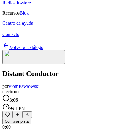
Radios In-store
Recursos
Blog
Centro de ayuda
Contacto
Volver al catálogo
Distant Conductor
por
Piotr Pawłowski
electronic
3:06
99 BPM
Comprar pista
0:00