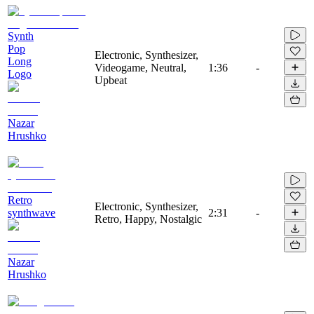
Synth
Pop
Electronic, Synthesizer,
Long
Videogame, Neutral,
1:36
-
Logo
Upbeat
Nazar
Hrushko
Retro
Electronic, Synthesizer,
synthwave
2:31
-
Retro, Happy, Nostalgic
Nazar
Hrushko