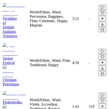
World/Ethnic, Wind,
Percussion, Bagpipes,
Twinkles
5:21
-
Flute, Cinematic, Happy,
of
Majestic
Delight
Santiago
Trigueros
Spring
World/Ethnic, Wind, Flute,
Festival
4:50
-
Traditional, Happy
Christian
Petermann
World/Ethnic, Wind,
Piratenpolka
Violin, Accordion,
1:43
110
Traditional, Neutral,