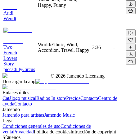
Happy, Funny
Andi
Wendt
World/Ethnic, Wind,
Two
3:36
-
Accordion, Travel, Happy
French
Lovers
Story
piccadillyCircus
©
2026
Jamendo Licensing
Descargar la app
Enlaces útiles
Catálogo musical
Radios In-store
Precios
Contacto
Centro de
ayuda
Contacto
Jamendo
Jamendo para artistas
Jamendo Music
Legal
Condiciones generales de uso
Condiciones de
venta
Privacidad
Política de cookies
Infracción de copyright
Síguenos