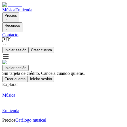
Música
En tienda
Precios
Recursos
Contacto
🇪🇸
Iniciar sesión
Crear cuenta
Iniciar sesión
Sin tarjeta de crédito. Cancela cuando quieras.
Crear cuenta
Iniciar sesión
Explorar
Música
En tienda
Precios
Catálogo musical