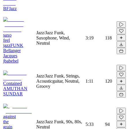
BFJazz
Jazz/Jazz Funk,
saxo
Saxophone, Wind,
3:19
118
feel
Neutral
jazzFUNK
Bellanger
Jacques
jbabebel
Jazz/Jazz Funk, Strings,
Acousticguitar, Neutral,
1:11
120
Contained
Groovy
AMUTHAN
SUNDAR
against
the
Jazz/Jazz Funk, 90s, 80s,
5:33
94
grain
Neutral