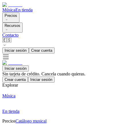
Música
En tienda
Precios
Recursos
Contacto
🇪🇸
Iniciar sesión
Crear cuenta
Iniciar sesión
Sin tarjeta de crédito. Cancela cuando quieras.
Crear cuenta
Iniciar sesión
Explorar
Música
En tienda
Precios
Catálogo musical