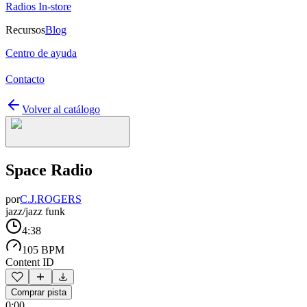
Radios In-store
Recursos
Blog
Centro de ayuda
Contacto
Volver al catálogo
Space Radio
por
C.J.ROGERS
jazz/jazz funk
4:38
105 BPM
Content ID
Comprar pista
0:00