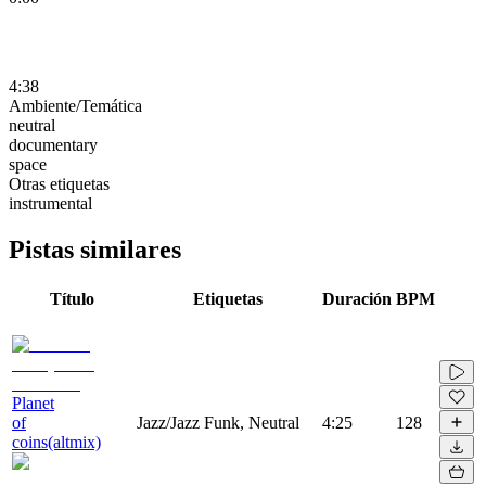
4:38
Ambiente/Temática
neutral
documentary
space
Otras etiquetas
instrumental
Pistas similares
Título
Etiquetas
Duración
BPM
Planet
of
Jazz/Jazz Funk, Neutral
4:25
128
coins(altmix)