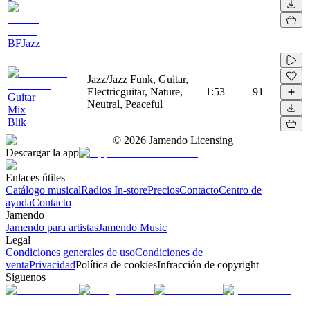
BFJazz
Jazz/Jazz Funk, Guitar,
Electricguitar, Nature,
1:53
91
Guitar
Neutral, Peaceful
Mix
Blik
©
2026
Jamendo Licensing
Descargar la app
Enlaces útiles
Catálogo musical
Radios In-store
Precios
Contacto
Centro de
ayuda
Contacto
Jamendo
Jamendo para artistas
Jamendo Music
Legal
Condiciones generales de uso
Condiciones de
venta
Privacidad
Política de cookies
Infracción de copyright
Síguenos