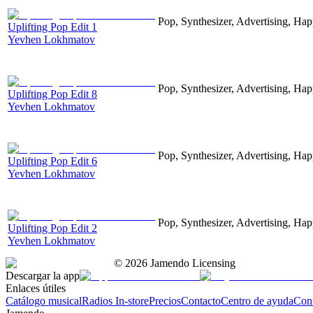
Pop, Synthesizer, Advertising, Hap
Uplifting Pop Edit 1
Yevhen Lokhmatov
Pop, Synthesizer, Advertising, Hap
Uplifting Pop Edit 8
Yevhen Lokhmatov
Pop, Synthesizer, Advertising, Hap
Uplifting Pop Edit 6
Yevhen Lokhmatov
Pop, Synthesizer, Advertising, Hap
Uplifting Pop Edit 2
Yevhen Lokhmatov
©
2026
Jamendo Licensing
Descargar la app
Enlaces útiles
Catálogo musical
Radios In-store
Precios
Contacto
Centro de ayuda
Con