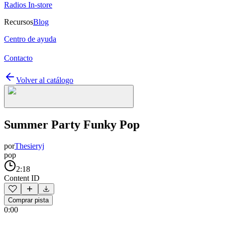
Radios In-store
Recursos
Blog
Centro de ayuda
Contacto
Volver al catálogo
Summer Party Funky Pop
por
Thesieryj
pop
2:18
Content ID
Comprar pista
0:00