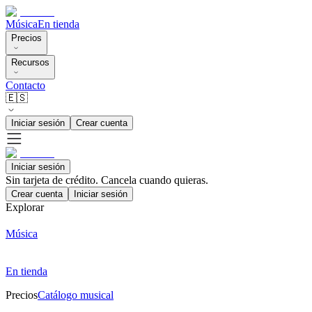
Música
En tienda
Precios
Recursos
Contacto
🇪🇸
Iniciar sesión
Crear cuenta
Iniciar sesión
Sin tarjeta de crédito. Cancela cuando quieras.
Crear cuenta
Iniciar sesión
Explorar
Música
En tienda
Precios
Catálogo musical