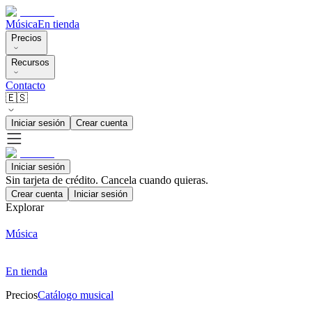
Música
En tienda
Precios
Recursos
Contacto
🇪🇸
Iniciar sesión
Crear cuenta
Iniciar sesión
Sin tarjeta de crédito. Cancela cuando quieras.
Crear cuenta
Iniciar sesión
Explorar
Música
En tienda
Precios
Catálogo musical