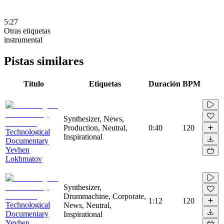
5:27
Otras etiquetas
instrumental
Pistas similares
Título
Etiquetas
Duración
BPM
Synthesizer, News,
Production, Neutral,
0:40
120
Technological
Inspirational
Documentary
Yevhen
Lokhmatov
Synthesizer,
Drummachine, Corporate,
1:12
120
Technological
News, Neutral,
Documentary
Inspirational
Yevhen