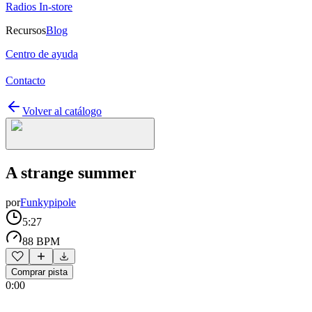
Radios In-store
Recursos
Blog
Centro de ayuda
Contacto
Volver al catálogo
A strange summer
por
Funkypipole
5:27
88 BPM
Comprar pista
0:00