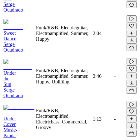
Serge
Quadrado
Funk/R&B, Electricguitar,
Sweet
Electroamplified, Summer,
2:04
-
Dance
Happy
Serge
Quadrado
Funk/R&B, Electricguitar,
Under
Electroamplified, Summer,
2:46
-
the
Happy, Uplifting
Sun
Serge
Quadrado
Funk/R&B,
Electroamplified,
Under
1:13
-
Electricbass, Commercial,
Cover
Groovy
Music-
Panda