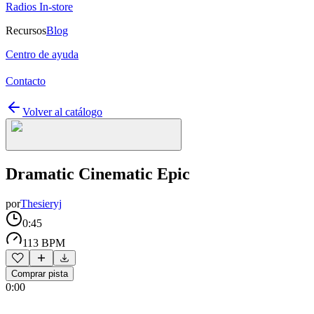
Radios In-store
Recursos
Blog
Centro de ayuda
Contacto
Volver al catálogo
Dramatic Cinematic Epic
por
Thesieryj
0:45
113 BPM
Comprar pista
0:00