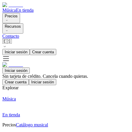
Música
En tienda
Precios
Recursos
Contacto
🇪🇸
Iniciar sesión
Crear cuenta
Iniciar sesión
Sin tarjeta de crédito. Cancela cuando quieras.
Crear cuenta
Iniciar sesión
Explorar
Música
En tienda
Precios
Catálogo musical