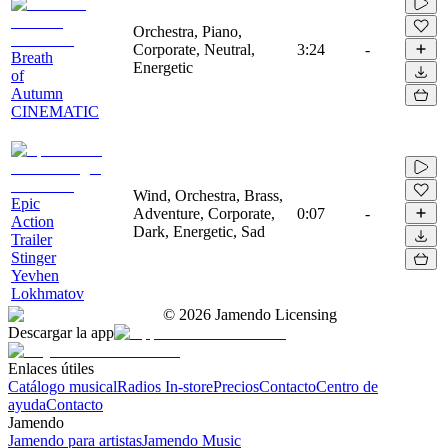
Orchestra, Piano,
Corporate, Neutral,
3:24
-
Breath
Energetic
of
Autumn
CINEMATIC
Wind, Orchestra, Brass,
Epic
Adventure, Corporate,
0:07
-
Action
Dark, Energetic, Sad
Trailer
Stinger
Yevhen
Lokhmatov
©
2026
Jamendo Licensing
Descargar la app
Enlaces útiles
Catálogo musical
Radios In-store
Precios
Contacto
Centro de
ayuda
Contacto
Jamendo
Jamendo para artistas
Jamendo Music