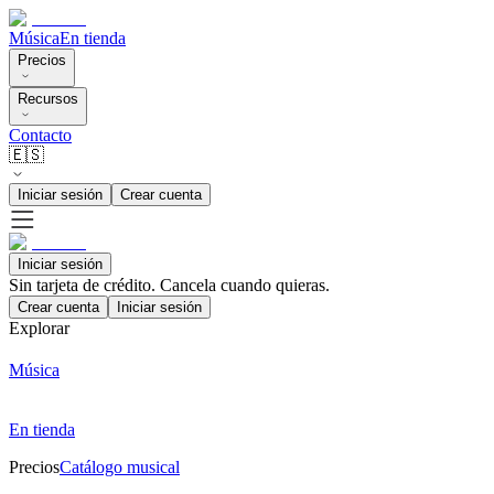
Música
En tienda
Precios
Recursos
Contacto
🇪🇸
Iniciar sesión
Crear cuenta
Iniciar sesión
Sin tarjeta de crédito. Cancela cuando quieras.
Crear cuenta
Iniciar sesión
Explorar
Música
En tienda
Precios
Catálogo musical