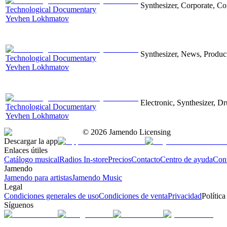
Synthesizer, Corporate, Co
Technological Documentary
Yevhen Lokhmatov
Synthesizer, News, Producti
Technological Documentary
Yevhen Lokhmatov
Electronic, Synthesizer, D
Technological Documentary
Yevhen Lokhmatov
©
2026
Jamendo Licensing
Descargar la app
Enlaces útiles
Catálogo musical
Radios In-store
Precios
Contacto
Centro de ayuda
Con
Jamendo
Jamendo para artistas
Jamendo Music
Legal
Condiciones generales de uso
Condiciones de venta
Privacidad
Política
Síguenos