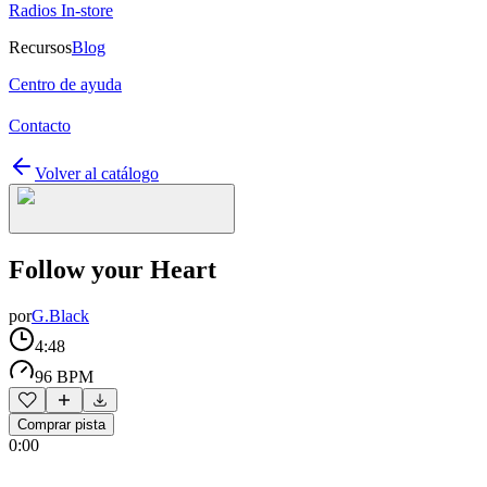
Radios In-store
Recursos
Blog
Centro de ayuda
Contacto
Volver al catálogo
Follow your Heart
por
G.Black
4:48
96 BPM
Comprar pista
0:00