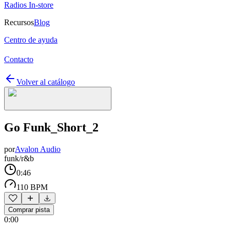
Radios In-store
Recursos
Blog
Centro de ayuda
Contacto
Volver al catálogo
Go Funk_Short_2
por
Avalon Audio
funk/r&b
0:46
110 BPM
Comprar pista
0:00