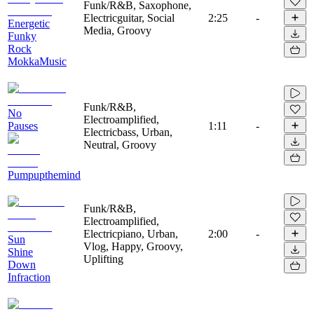
Funk/R&B, Saxophone,
Electricguitar, Social
2:25
-
Energetic
Media, Groovy
Funky
Rock
MokkaMusic
Funk/R&B,
No
Electroamplified,
Pauses
1:11
-
Electricbass, Urban,
Neutral, Groovy
Pumpupthemind
Funk/R&B,
Electroamplified,
Electricpiano, Urban,
2:00
-
Sun
Vlog, Happy, Groovy,
Shine
Uplifting
Down
Infraction