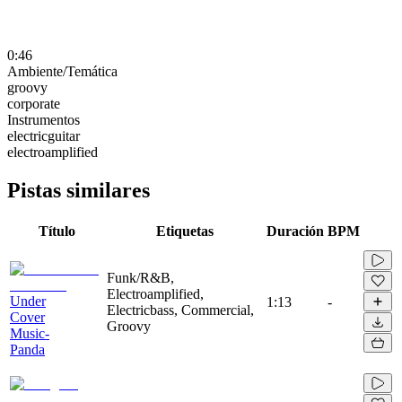
0:46
Ambiente/Temática
groovy
corporate
Instrumentos
electricguitar
electroamplified
Pistas similares
Título
Etiquetas
Duración
BPM
Funk/R&B,
Electroamplified,
Under
1:13
-
Electricbass, Commercial,
Cover
Groovy
Music-
Panda