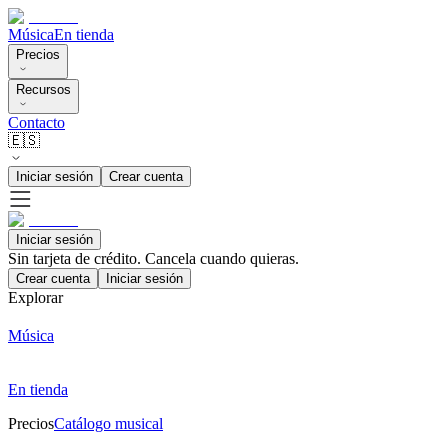
Música
En tienda
Precios
Recursos
Contacto
🇪🇸
Iniciar sesión
Crear cuenta
Iniciar sesión
Sin tarjeta de crédito. Cancela cuando quieras.
Crear cuenta
Iniciar sesión
Explorar
Música
En tienda
Precios
Catálogo musical