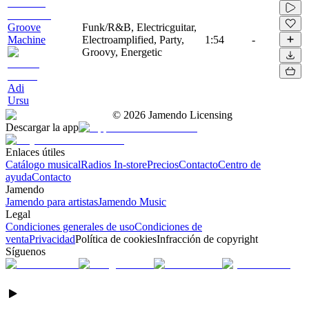
Groove
Funk/R&B, Electricguitar,
Machine
Electroamplified, Party,
1:54
-
Groovy, Energetic
Adi
Ursu
©
2026
Jamendo Licensing
Descargar la app
Enlaces útiles
Catálogo musical
Radios In-store
Precios
Contacto
Centro de
ayuda
Contacto
Jamendo
Jamendo para artistas
Jamendo Music
Legal
Condiciones generales de uso
Condiciones de
venta
Privacidad
Política de cookies
Infracción de copyright
Síguenos