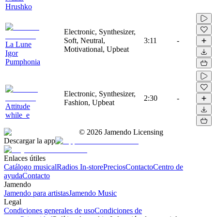
Hrushko
Electronic, Synthesizer,
Soft, Neutral,
3:11
-
La Lune
Motivational, Upbeat
Igor
Pumphonia
Electronic, Synthesizer,
2:30
-
Fashion, Upbeat
Attitude
while_e
©
2026
Jamendo Licensing
Descargar la app
Enlaces útiles
Catálogo musical
Radios In-store
Precios
Contacto
Centro de
ayuda
Contacto
Jamendo
Jamendo para artistas
Jamendo Music
Legal
Condiciones generales de uso
Condiciones de