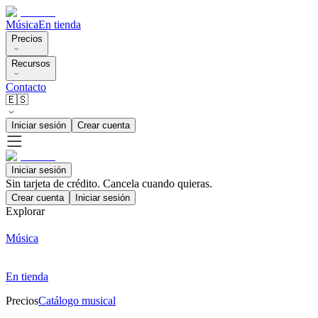
Música
En tienda
Precios
Recursos
Contacto
🇪🇸
Iniciar sesión
Crear cuenta
Iniciar sesión
Sin tarjeta de crédito. Cancela cuando quieras.
Crear cuenta
Iniciar sesión
Explorar
Música
En tienda
Precios
Catálogo musical