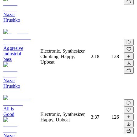
Nazar
Hrushko
Aggresive
Electronic, Synthesizer,
industrial
Clubbing, Happy,
2:18
128
bass
Upbeat
Nazar
Hrushko
All is
Good
Electronic, Synthesizer,
3:37
126
Happy, Upbeat
Nazar