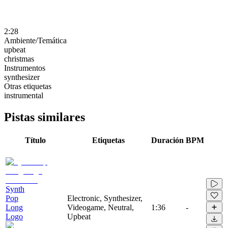
2:28
Ambiente/Temática
upbeat
christmas
Instrumentos
synthesizer
Otras etiquetas
instrumental
Pistas similares
Título
Etiquetas
Duración
BPM
Synth
Pop
Electronic, Synthesizer,
Long
Videogame, Neutral,
1:36
-
Logo
Upbeat