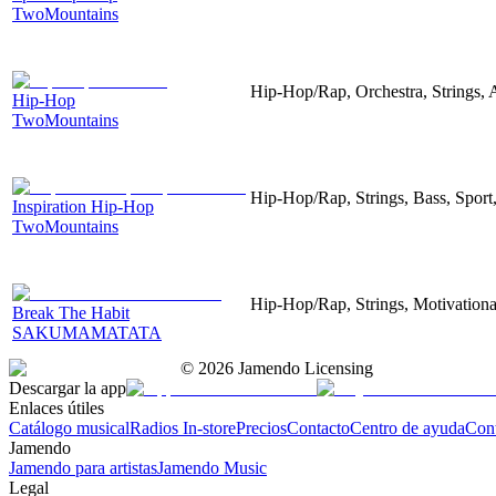
TwoMountains
Hip-Hop/Rap, Orchestra, Strings, A
Hip-Hop
TwoMountains
Hip-Hop/Rap, Strings, Bass, Sport
Inspiration Hip-Hop
TwoMountains
Hip-Hop/Rap, Strings, Motivationa
Break The Habit
SAKUMAMATATA
©
2026
Jamendo Licensing
Descargar la app
Enlaces útiles
Catálogo musical
Radios In-store
Precios
Contacto
Centro de ayuda
Con
Jamendo
Jamendo para artistas
Jamendo Music
Legal