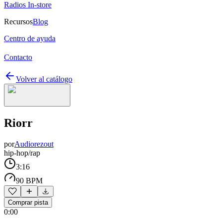
Radios In-store
Recursos
Blog
Centro de ayuda
Contacto
Volver al catálogo
Riorr
por
Audiorezout
hip-hop/rap
3:16
90 BPM
Comprar pista
0:00