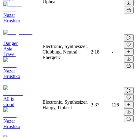
Upbeat
Nazar
Hrushko
Danger
Electronic, Synthesizer,
Asia
Clubbing, Neutral,
2:18
-
Travel
Energetic
Nazar
Hrushko
All is
Electronic, Synthesizer,
Good
3:37
126
Happy, Upbeat
Nazar
Hrushko