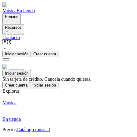
Música
En tienda
Precios
Recursos
Contacto
🇪🇸
Iniciar sesión
Crear cuenta
Iniciar sesión
Sin tarjeta de crédito. Cancela cuando quieras.
Crear cuenta
Iniciar sesión
Explorar
Música
En tienda
Precios
Catálogo musical