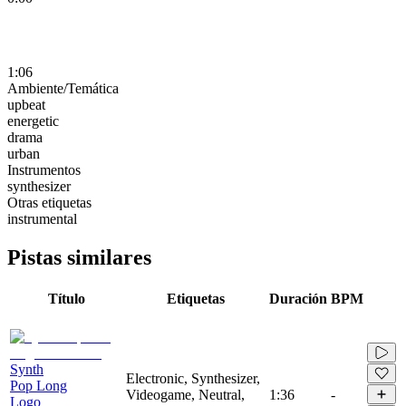
1:06
Ambiente/Temática
upbeat
energetic
drama
urban
Instrumentos
synthesizer
Otras etiquetas
instrumental
Pistas similares
Título
Etiquetas
Duración
BPM
Synth
Electronic, Synthesizer,
Pop Long
Videogame, Neutral,
1:36
-
Logo