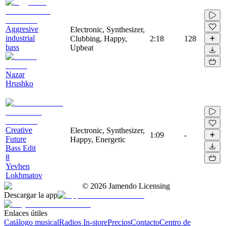
Aggresive
Electronic, Synthesizer,
industrial
Clubbing, Happy,
2:18
128
bass
Upbeat
Nazar
Hrushko
Creative
Electronic, Synthesizer,
1:09
-
Future
Happy, Energetic
Bass Edit
8
Yevhen
Lokhmatov
©
2026
Jamendo Licensing
Descargar la app
Enlaces útiles
Catálogo musical
Radios In-store
Precios
Contacto
Centro de