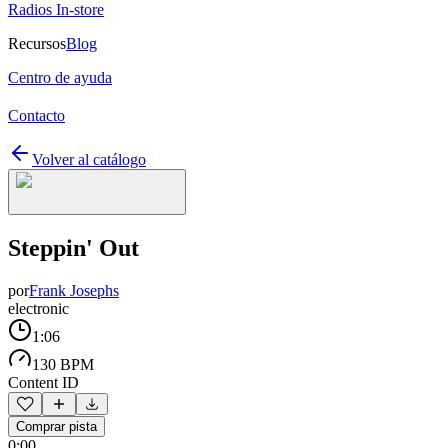
Radios In-store
Recursos
Blog
Centro de ayuda
Contacto
Volver al catálogo
Steppin' Out
por
Frank Josephs
electronic
1:06
130 BPM
Content ID
Comprar pista
0:00