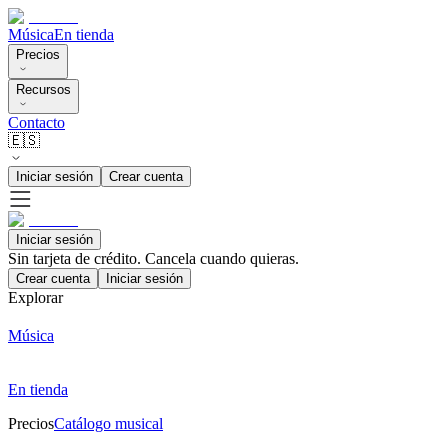
Música
En tienda
Precios
Recursos
Contacto
🇪🇸
Iniciar sesión
Crear cuenta
Iniciar sesión
Sin tarjeta de crédito. Cancela cuando quieras.
Crear cuenta
Iniciar sesión
Explorar
Música
En tienda
Precios
Catálogo musical