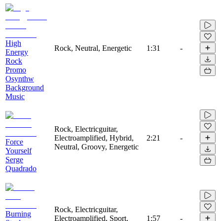
High
Rock, Neutral, Energetic
1:31
-
Energy
Rock
Promo
Osynthw
Background
Music
Rock, Electricguitar,
Electroamplified, Hybrid,
2:21
-
Force
Neutral, Groovy, Energetic
Yourself
Serge
Quadrado
Rock, Electricguitar,
Burning
Electroamplified, Sport,
1:57
-