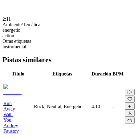
2:11
Ambiente/Temática
energetic
action
Otras etiquetas
instrumental
Pistas similares
Título
Etiquetas
Duración
BPM
Run
Rock, Neutral, Energetic
4:10
-
Away
With
You
Andrey
Faustov