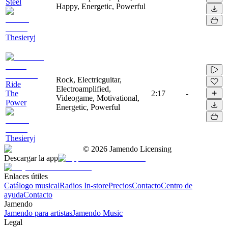
Steel
Happy, Energetic, Powerful
Thesieryj
Rock, Electricguitar,
Ride
Electroamplified,
The
2:17
-
Videogame, Motivational,
Power
Energetic, Powerful
Thesieryj
©
2026
Jamendo Licensing
Descargar la app
Enlaces útiles
Catálogo musical
Radios In-store
Precios
Contacto
Centro de
ayuda
Contacto
Jamendo
Jamendo para artistas
Jamendo Music
Legal