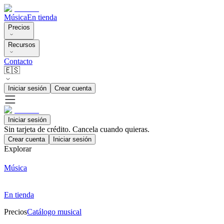
Música
En tienda
Precios
Recursos
Contacto
🇪🇸
Iniciar sesión
Crear cuenta
Iniciar sesión
Sin tarjeta de crédito. Cancela cuando quieras.
Crear cuenta
Iniciar sesión
Explorar
Música
En tienda
Precios
Catálogo musical