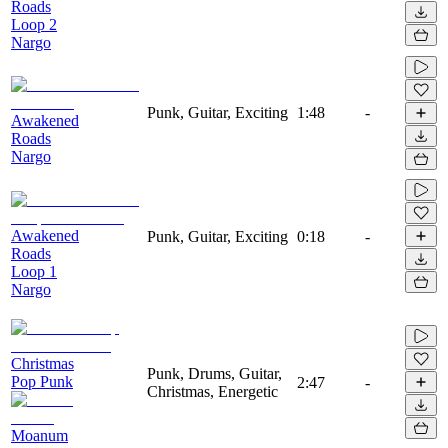
Roads
Loop 2
Nargo
Punk, Guitar, Exciting
1:48
-
Awakened
Roads
Nargo
Awakened
Punk, Guitar, Exciting
0:18
-
Roads
Loop 1
Nargo
Christmas
Punk, Drums, Guitar,
Pop Punk
2:47
-
Christmas, Energetic
Moanum