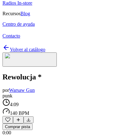
Radios In-store
Recursos
Blog
Centro de ayuda
Contacto
Volver al catálogo
Rewolucja *
por
Warsaw Gun
punk
4:09
140 BPM
Comprar pista
0:00