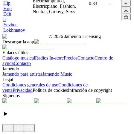
Electroamplified,
Hip
0:33
-
Electricpiano, Fashion,
Hop
Neutral, Groovy, Sexy
Edit
5
Yevhen
Lokhmatov
©
2026
Jamendo Licensing
Descargar la app
Enlaces útiles
Catálogo musical
Radios In-store
Precios
Contacto
Centro de
ayuda
Contacto
Jamendo
Jamendo para artistas
Jamendo Music
Legal
Condiciones generales de uso
Condiciones de
venta
Privacidad
Política de cookies
Infracción de copyright
Síguenos