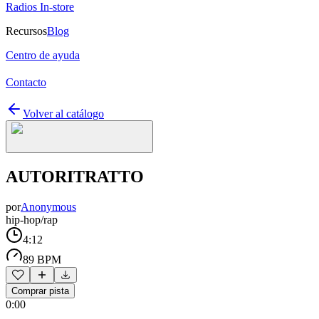
Radios In-store
Recursos
Blog
Centro de ayuda
Contacto
Volver al catálogo
AUTORITRATTO
por
Anonymous
hip-hop/rap
4:12
89 BPM
Comprar pista
0:00