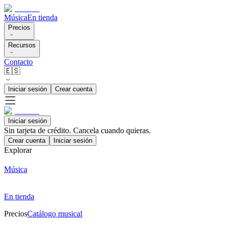
Música
En tienda
Precios
Recursos
Contacto
🇪🇸
Iniciar sesión
Crear cuenta
Iniciar sesión
Sin tarjeta de crédito. Cancela cuando quieras.
Crear cuenta
Iniciar sesión
Explorar
Música
En tienda
Precios
Catálogo musical