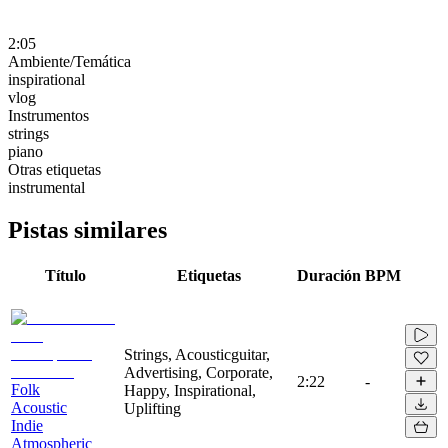
2:05
Ambiente/Temática
inspirational
vlog
Instrumentos
strings
piano
Otras etiquetas
instrumental
Pistas similares
Título
Etiquetas
Duración
BPM
Strings, Acousticguitar,
Advertising, Corporate,
2:22
-
Folk
Happy, Inspirational,
Acoustic
Uplifting
Indie
Atmospheric