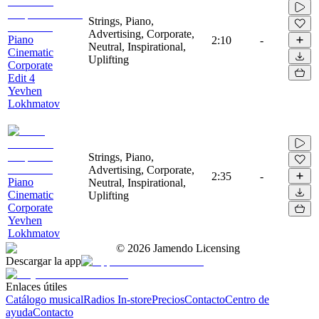
Strings, Piano,
Advertising, Corporate,
Piano
2:10
-
Neutral, Inspirational,
Cinematic
Uplifting
Corporate
Edit 4
Yevhen
Lokhmatov
Strings, Piano,
Advertising, Corporate,
2:35
-
Piano
Neutral, Inspirational,
Cinematic
Uplifting
Corporate
Yevhen
Lokhmatov
©
2026
Jamendo Licensing
Descargar la app
Enlaces útiles
Catálogo musical
Radios In-store
Precios
Contacto
Centro de
ayuda
Contacto