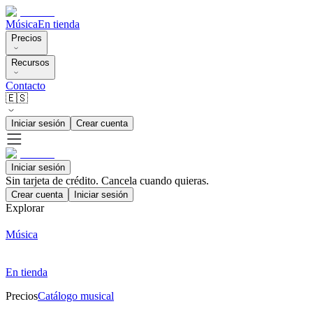
Música
En tienda
Precios
Recursos
Contacto
🇪🇸
Iniciar sesión
Crear cuenta
Iniciar sesión
Sin tarjeta de crédito. Cancela cuando quieras.
Crear cuenta
Iniciar sesión
Explorar
Música
En tienda
Precios
Catálogo musical