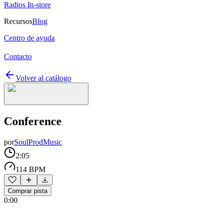
Radios In-store
Recursos
Blog
Centro de ayuda
Contacto
Volver al catálogo
Сonference
por
SoulProdMusic
2:05
114 BPM
Comprar pista
0:00