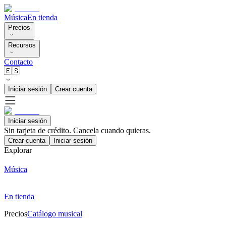
Música
En tienda
Precios
Recursos
Contacto
🇪🇸
Iniciar sesión
Crear cuenta
Iniciar sesión
Sin tarjeta de crédito. Cancela cuando quieras.
Crear cuenta
Iniciar sesión
Explorar
Música
En tienda
Precios
Catálogo musical