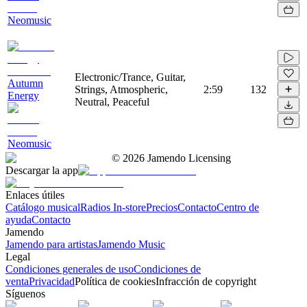
Neomusic
Electronic/Trance, Guitar,
Autumn
Strings, Atmospheric,
2:59
132
Energy
Neutral, Peaceful
Neomusic
©
2026
Jamendo Licensing
Descargar la app
Enlaces útiles
Catálogo musical
Radios In-store
Precios
Contacto
Centro de
ayuda
Contacto
Jamendo
Jamendo para artistas
Jamendo Music
Legal
Condiciones generales de uso
Condiciones de
venta
Privacidad
Política de cookies
Infracción de copyright
Síguenos