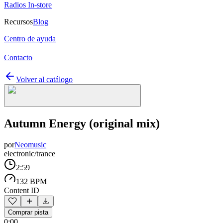
Radios In-store
Recursos
Blog
Centro de ayuda
Contacto
Volver al catálogo
Autumn Energy (original mix)
por
Neomusic
electronic/trance
2:59
132 BPM
Content ID
Comprar pista
0:00