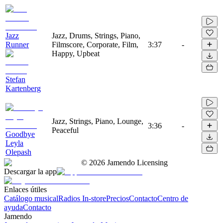
Jazz
Jazz, Drums, Strings, Piano,
Runner
Filmscore, Corporate, Film,
3:37
-
Happy, Upbeat
Stefan
Kartenberg
Jazz, Strings, Piano, Lounge,
3:36
-
Peaceful
Goodbye
Leyla
Olepash
©
2026
Jamendo Licensing
Descargar la app
Enlaces útiles
Catálogo musical
Radios In-store
Precios
Contacto
Centro de
ayuda
Contacto
Jamendo