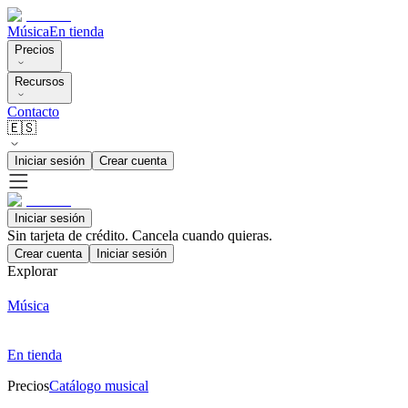
Música
En tienda
Precios
Recursos
Contacto
🇪🇸
Iniciar sesión
Crear cuenta
Iniciar sesión
Sin tarjeta de crédito. Cancela cuando quieras.
Crear cuenta
Iniciar sesión
Explorar
Música
En tienda
Precios
Catálogo musical