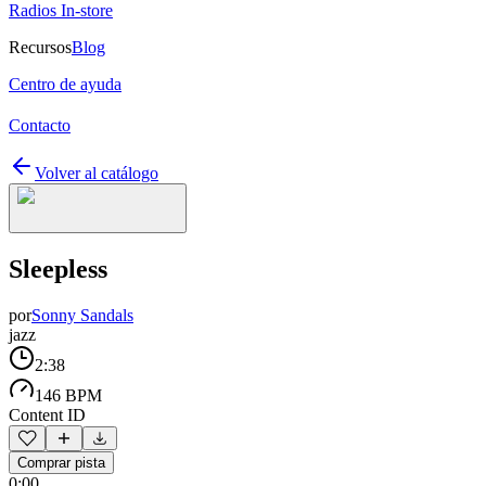
Radios In-store
Recursos
Blog
Centro de ayuda
Contacto
Volver al catálogo
Sleepless
por
Sonny Sandals
jazz
2:38
146 BPM
Content ID
Comprar pista
0:00