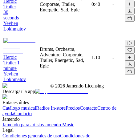
Heroic
Corporate, Trailer,
0:40
-
Trailer
Energetic, Sad, Epic
30
seconds
Yevhen
Lokhmatov
Drums, Orchestra,
Adventure, Corporate,
Heroic
1:10
-
Trailer, Energetic, Sad,
Trailer 1
Epic
minute
Yevhen
Lokhmatov
©
2026
Jamendo Licensing
Descargar la app
Enlaces útiles
Catálogo musical
Radios In-store
Precios
Contacto
Centro de
ayuda
Contacto
Jamendo
Jamendo para artistas
Jamendo Music
Legal
Condiciones generales de uso
Condiciones de