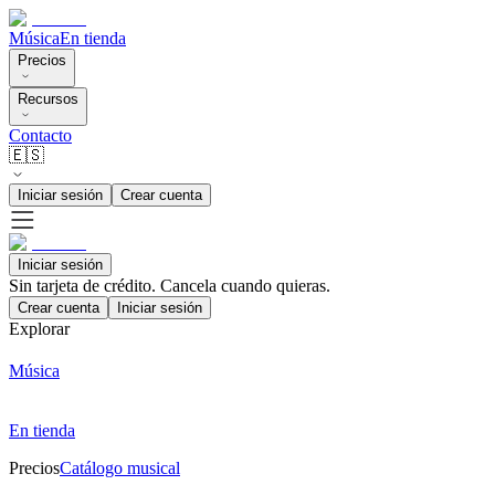
Música
En tienda
Precios
Recursos
Contacto
🇪🇸
Iniciar sesión
Crear cuenta
Iniciar sesión
Sin tarjeta de crédito. Cancela cuando quieras.
Crear cuenta
Iniciar sesión
Explorar
Música
En tienda
Precios
Catálogo musical