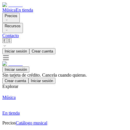
Música
En tienda
Precios
Recursos
Contacto
🇪🇸
Iniciar sesión
Crear cuenta
Iniciar sesión
Sin tarjeta de crédito. Cancela cuando quieras.
Crear cuenta
Iniciar sesión
Explorar
Música
En tienda
Precios
Catálogo musical