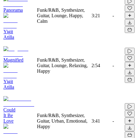
Panorama
Funk/R&B, Synthesizer,
Guitar, Lounge, Happy,
3:21
-
Calm
Yigit
Atilla
Magnified
Funk/R&B, Synthesizer,
Guitar, Lounge, Relaxing,
2:54
-
Happy
Yigit
Atilla
Could
It Be
Funk/R&B, Synthesizer,
Love
Guitar, Urban, Emotional,
3:41
-
Happy