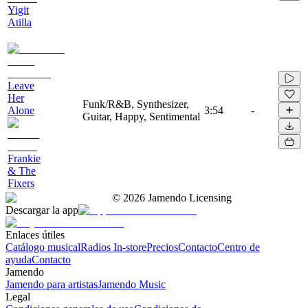
Yigit
Atilla
Leave
Her
Funk/R&B, Synthesizer,
Alone
3:54
-
Guitar, Happy, Sentimental
Frankie
& The
Fixers
©
2026
Jamendo Licensing
Descargar la app
Enlaces útiles
Catálogo musical
Radios In-store
Precios
Contacto
Centro de
ayuda
Contacto
Jamendo
Jamendo para artistas
Jamendo Music
Legal