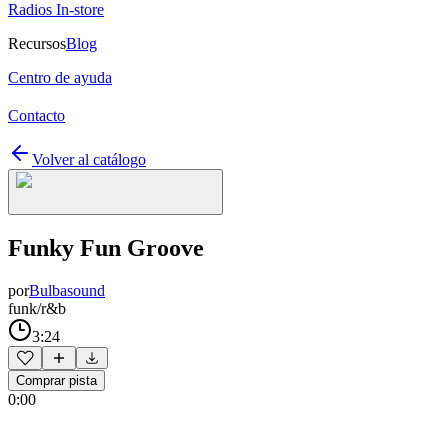
Radios In-store
Recursos
Blog
Centro de ayuda
Contacto
Volver al catálogo
Funky Fun Groove
por
Bulbasound
funk/r&b
3:24
Comprar pista
0:00