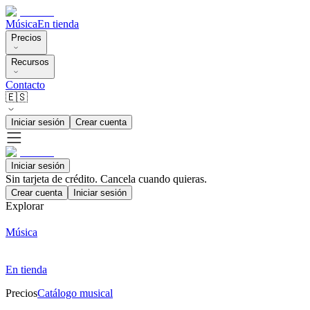
Música
En tienda
Precios
Recursos
Contacto
🇪🇸
Iniciar sesión
Crear cuenta
Iniciar sesión
Sin tarjeta de crédito. Cancela cuando quieras.
Crear cuenta
Iniciar sesión
Explorar
Música
En tienda
Precios
Catálogo musical