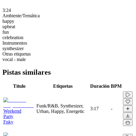
3:24
Ambiente/Temática
happy
upbeat
fun
celebration
Instrumentos
synthesizer
Otras etiquetas
vocal - male
Pistas similares
Título
Etiquetas
Duración
BPM
Funk/R&B, Synthesizer,
3:17
-
Weekend
Urban, Happy, Energetic
Party
Fnky