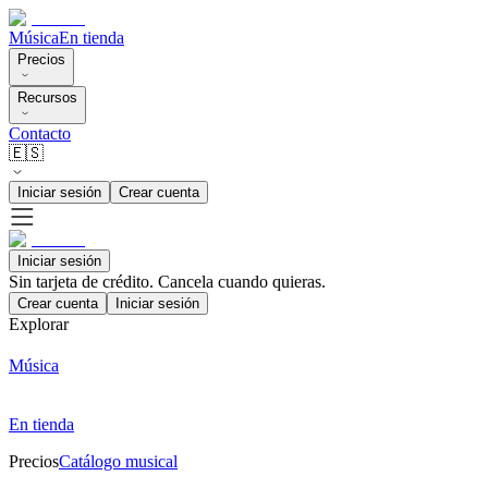
Música
En tienda
Precios
Recursos
Contacto
🇪🇸
Iniciar sesión
Crear cuenta
Iniciar sesión
Sin tarjeta de crédito. Cancela cuando quieras.
Crear cuenta
Iniciar sesión
Explorar
Música
En tienda
Precios
Catálogo musical