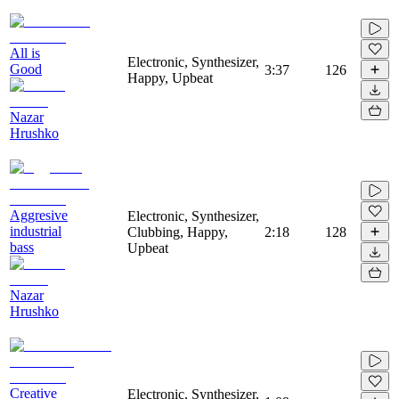
All is
Electronic, Synthesizer,
Good
3:37
126
Happy, Upbeat
Nazar
Hrushko
Aggresive
Electronic, Synthesizer,
industrial
Clubbing, Happy,
2:18
128
bass
Upbeat
Nazar
Hrushko
Creative
Electronic, Synthesizer,