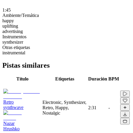
1:45
Ambiente/Temática
happy
uplifting
advertising
Instrumentos
synthesizer
Otras etiquetas
instrumental
Pistas similares
Título
Etiquetas
Duración
BPM
Retro
Electronic, Synthesizer,
synthwave
Retro, Happy,
2:31
-
Nostalgic
Nazar
Hrushko