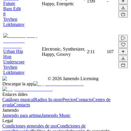
1:09
-
Future
Happy, Energetic
Bass Edit
8
Yevhen
Lokhmatov
Electronic, Synthesizer,
Urban Hip
2:11
107
Happy, Groovy
Hop
Underscore
Yevhen
Lokhmatov
©
2026
Jamendo Licensing
Descargar la app
Enlaces útiles
Catálogo musical
Radios In-store
Precios
Contacto
Centro de
ayuda
Contacto
Jamendo
Jamendo para artistas
Jamendo Music
Legal
Condiciones generales de uso
Condiciones de