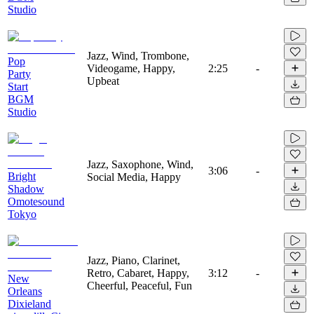
Studio
Jazz, Wind, Trombone,
Pop
Videogame, Happy,
2:25
-
Party
Upbeat
Start
BGM
Studio
Jazz, Saxophone, Wind,
3:06
-
Bright
Social Media, Happy
Shadow
Omotesound
Tokyo
Jazz, Piano, Clarinet,
Retro, Cabaret, Happy,
3:12
-
New
Cheerful, Peaceful, Fun
Orleans
Dixieland