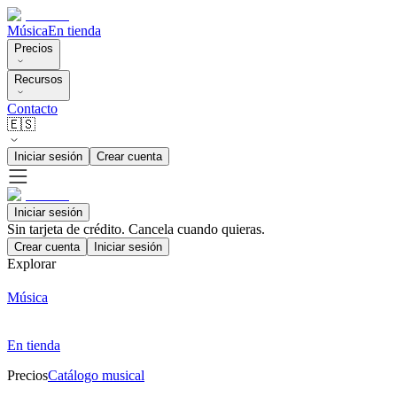
Música
En tienda
Precios
Recursos
Contacto
🇪🇸
Iniciar sesión
Crear cuenta
Iniciar sesión
Sin tarjeta de crédito. Cancela cuando quieras.
Crear cuenta
Iniciar sesión
Explorar
Música
En tienda
Precios
Catálogo musical