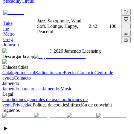
piccadillyCircus
Jazz, Saxophone, Wind,
Take
Soft, Lounge, Happy,
2:42
100
the
Peaceful
Metro
Greg
Johnson
©
2026
Jamendo Licensing
Descargar la app
Enlaces útiles
Catálogo musical
Radios In-store
Precios
Contacto
Centro de
ayuda
Contacto
Jamendo
Jamendo para artistas
Jamendo Music
Legal
Condiciones generales de uso
Condiciones de
venta
Privacidad
Política de cookies
Infracción de copyright
Síguenos