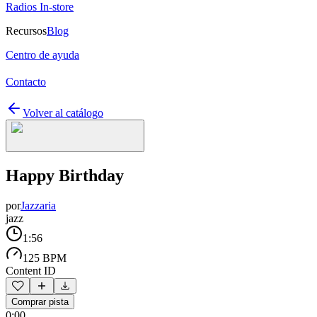
Radios In-store
Recursos
Blog
Centro de ayuda
Contacto
Volver al catálogo
Happy Birthday
por
Jazzaria
jazz
1:56
125 BPM
Content ID
Comprar pista
0:00