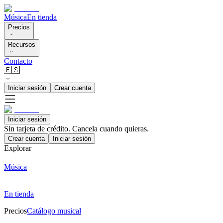
Música
En tienda
Precios
Recursos
Contacto
🇪🇸
Iniciar sesión
Crear cuenta
Iniciar sesión
Sin tarjeta de crédito. Cancela cuando quieras.
Crear cuenta
Iniciar sesión
Explorar
Música
En tienda
Precios
Catálogo musical