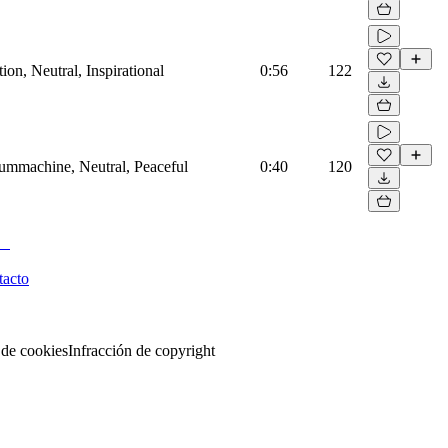
on, Neutral, Inspirational
0:56
122
rummachine, Neutral, Peaceful
0:40
120
tacto
 de cookies
Infracción de copyright