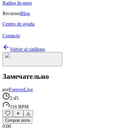
Radios In-store
Recursos
Blog
Centro de ayuda
Contacto
Volver al catálogo
Замечательно
por
ForeverLive
2:45
116 BPM
Comprar pista
0:00