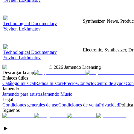
Yevhen Lokhmatov
Synthesizer, News, Producti
Technological Documentary
Yevhen Lokhmatov
Electronic, Synthesizer, D
Technological Documentary
Yevhen Lokhmatov
©
2026
Jamendo Licensing
Descargar la app
Enlaces útiles
Catálogo musical
Radios In-store
Precios
Contacto
Centro de ayuda
Con
Jamendo
Jamendo para artistas
Jamendo Music
Legal
Condiciones generales de uso
Condiciones de venta
Privacidad
Política
Síguenos