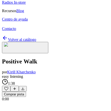
Radios In-store
Recursos
Blog
Centro de ayuda
Contacto
Volver al catálogo
Positive Walk
por
Kirill Kharchenko
easy listening
1:38
Comprar pista
0:00