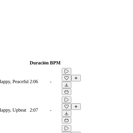
Duración
BPM
Happy, Peaceful
2:06
-
 Happy, Upbeat
2:07
-