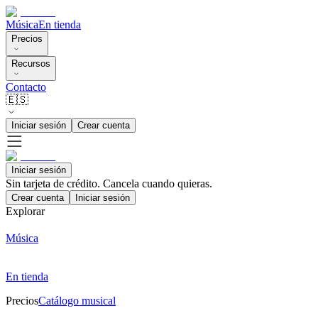
Música
En tienda
Precios
Recursos
Contacto
🇪🇸
Iniciar sesión
Crear cuenta
Iniciar sesión
Sin tarjeta de crédito. Cancela cuando quieras.
Crear cuenta
Iniciar sesión
Explorar
Música
En tienda
Precios
Catálogo musical