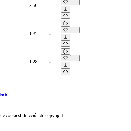
3:50
-
1:35
-
1:28
-
tacto
 de cookies
Infracción de copyright