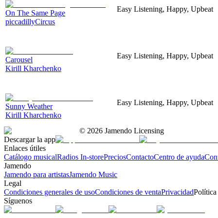
Easy Listening, Happy, Upbeat
On The Same Page
piccadillyCircus
Easy Listening, Happy, Upbeat
Carousel
Kirill Kharchenko
Easy Listening, Happy, Upbeat
Sunny Weather
Kirill Kharchenko
©
2026
Jamendo Licensing
Descargar la app
Enlaces útiles
Catálogo musical
Radios In-store
Precios
Contacto
Centro de ayuda
Con
Jamendo
Jamendo para artistas
Jamendo Music
Legal
Condiciones generales de uso
Condiciones de venta
Privacidad
Política
Síguenos