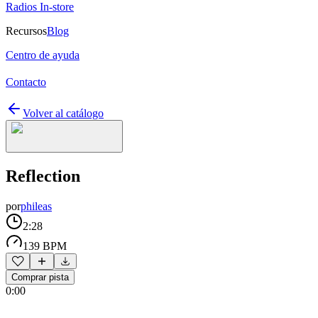
Radios In-store
Recursos
Blog
Centro de ayuda
Contacto
Volver al catálogo
Reflection
por
phileas
2:28
139 BPM
Comprar pista
0:00