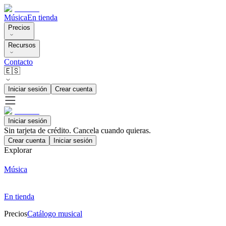
Música
En tienda
Precios
Recursos
Contacto
🇪🇸
Iniciar sesión
Crear cuenta
Iniciar sesión
Sin tarjeta de crédito. Cancela cuando quieras.
Crear cuenta
Iniciar sesión
Explorar
Música
En tienda
Precios
Catálogo musical