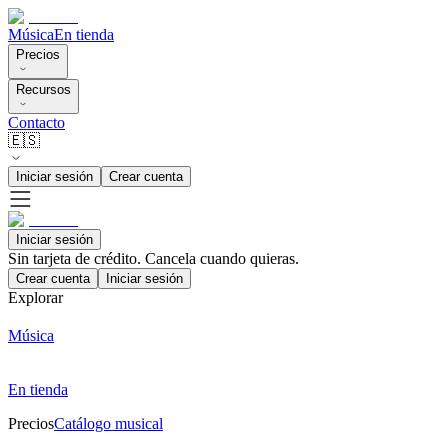
Música
En tienda
Precios
Recursos
Contacto
🇪🇸
Iniciar sesión
Crear cuenta
Iniciar sesión
Sin tarjeta de crédito. Cancela cuando quieras.
Crear cuenta
Iniciar sesión
Explorar
Música
En tienda
Precios
Catálogo musical