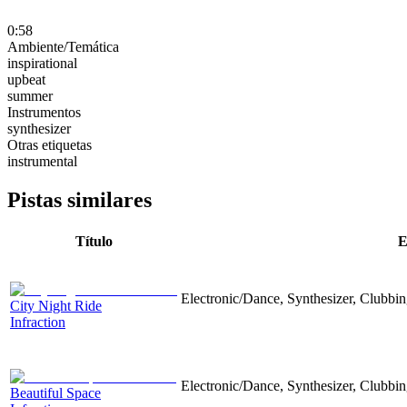
0:58
Ambiente/Temática
inspirational
upbeat
summer
Instrumentos
synthesizer
Otras etiquetas
instrumental
Pistas similares
Título
E
Electronic/Dance, Synthesizer, Clubbin
City Night Ride
Infraction
Electronic/Dance, Synthesizer, Clubbin
Beautiful Space