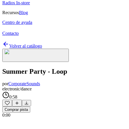
Radios In-store
Recursos
Blog
Centro de ayuda
Contacto
Volver al catálogo
Summer Party - Loop
por
CorporateSounds
electronic/dance
0:58
Comprar pista
0:00