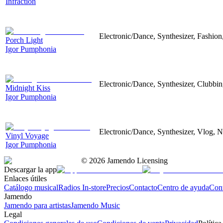
Infraction
Electronic/Dance, Synthesizer, Fashion,
Porch Light
Igor Pumphonia
Electronic/Dance, Synthesizer, Clubbing
Midnight Kiss
Igor Pumphonia
Electronic/Dance, Synthesizer, Vlog, Ne
Vinyl Voyage
Igor Pumphonia
©
2026
Jamendo Licensing
Descargar la app
Enlaces útiles
Catálogo musical
Radios In-store
Precios
Contacto
Centro de ayuda
Con
Jamendo
Jamendo para artistas
Jamendo Music
Legal