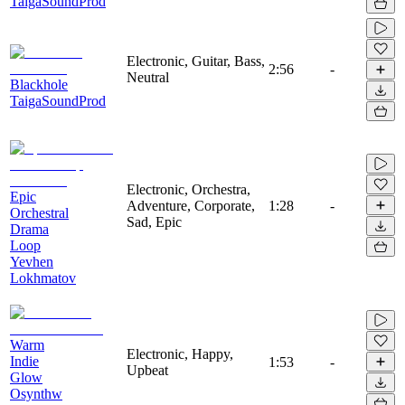
TaigaSoundProd
Electronic, Guitar, Bass,
2:56
-
Neutral
Blackhole
TaigaSoundProd
Electronic, Orchestra,
Epic
Adventure, Corporate,
1:28
-
Orchestral
Sad, Epic
Drama
Loop
Yevhen
Lokhmatov
Warm
Electronic, Happy,
Indie
1:53
-
Upbeat
Glow
Osynthw