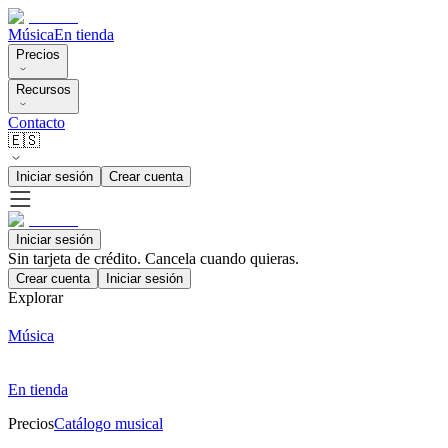
Música
En tienda
Precios
Recursos
Contacto
🇪🇸
Iniciar sesión
Crear cuenta
Iniciar sesión
Sin tarjeta de crédito. Cancela cuando quieras.
Crear cuenta
Iniciar sesión
Explorar
Música
En tienda
Precios
Catálogo musical