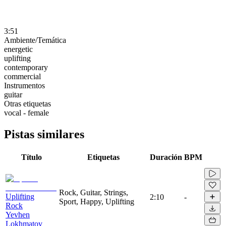
3:51
Ambiente/Temática
energetic
uplifting
contemporary
commercial
Instrumentos
guitar
Otras etiquetas
vocal - female
Pistas similares
Título
Etiquetas
Duración
BPM
Rock, Guitar, Strings,
Uplifting
2:10
-
Sport, Happy, Uplifting
Rock
Yevhen
Lokhmatov