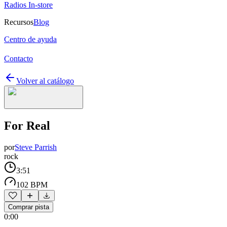
Radios In-store
Recursos
Blog
Centro de ayuda
Contacto
Volver al catálogo
For Real
por
Steve Parrish
rock
3:51
102 BPM
Comprar pista
0:00