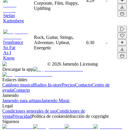
4:29
-
Corporate, Film, Happy,
Uplifting
Stefan
Kartenberg
Rock, Guitar, Strings,
l'espérance
Adventure, Upbeat,
6:30
-
So Far
Energetic
As I
Know
©
2026
Jamendo Licensing
Descargar la app
Enlaces útiles
Catálogo musical
Radios In-store
Precios
Contacto
Centro de
ayuda
Contacto
Jamendo
Jamendo para artistas
Jamendo Music
Legal
Condiciones generales de uso
Condiciones de
venta
Privacidad
Política de cookies
Infracción de copyright
Síguenos