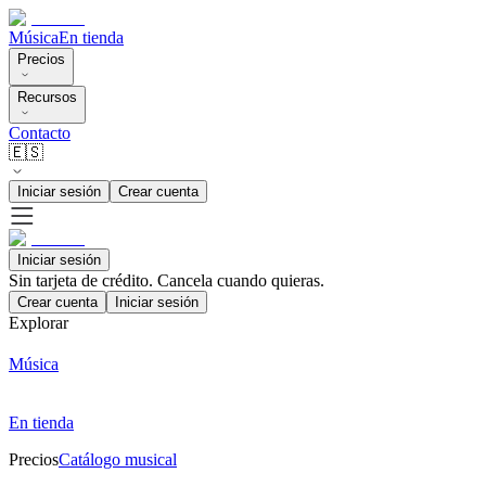
Música
En tienda
Precios
Recursos
Contacto
🇪🇸
Iniciar sesión
Crear cuenta
Iniciar sesión
Sin tarjeta de crédito. Cancela cuando quieras.
Crear cuenta
Iniciar sesión
Explorar
Música
En tienda
Precios
Catálogo musical