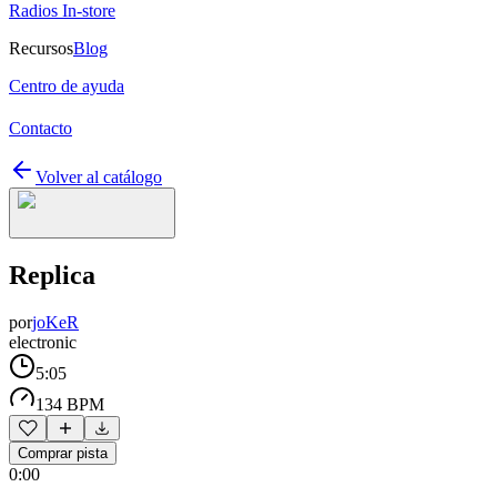
Radios In-store
Recursos
Blog
Centro de ayuda
Contacto
Volver al catálogo
Replica
por
joKeR
electronic
5:05
134 BPM
Comprar pista
0:00