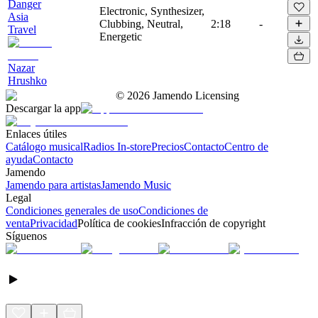
Danger
Electronic, Synthesizer,
Asia
Clubbing, Neutral,
2:18
-
Travel
Energetic
Nazar
Hrushko
©
2026
Jamendo Licensing
Descargar la app
Enlaces útiles
Catálogo musical
Radios In-store
Precios
Contacto
Centro de
ayuda
Contacto
Jamendo
Jamendo para artistas
Jamendo Music
Legal
Condiciones generales de uso
Condiciones de
venta
Privacidad
Política de cookies
Infracción de copyright
Síguenos