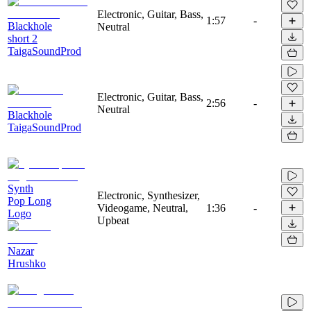
Electronic, Guitar, Bass,
1:57
-
Blackhole
Neutral
short 2
TaigaSoundProd
Electronic, Guitar, Bass,
2:56
-
Neutral
Blackhole
TaigaSoundProd
Synth
Electronic, Synthesizer,
Pop Long
Videogame, Neutral,
1:36
-
Logo
Upbeat
Nazar
Hrushko