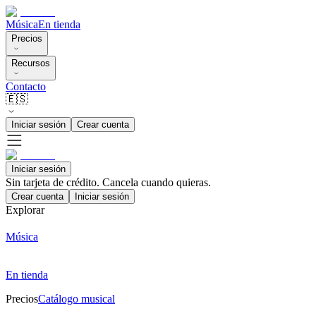
Música
En tienda
Precios
Recursos
Contacto
🇪🇸
Iniciar sesión
Crear cuenta
Iniciar sesión
Sin tarjeta de crédito. Cancela cuando quieras.
Crear cuenta
Iniciar sesión
Explorar
Música
En tienda
Precios
Catálogo musical