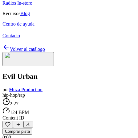
Radios In-store
Recursos
Blog
Centro de ayuda
Contacto
Volver al catálogo
Evil Urban
por
Muza Production
hip-hop/rap
2:27
124 BPM
Content ID
Comprar pista
0:00