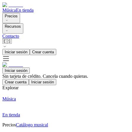
Música
En tienda
Precios
Recursos
Contacto
🇪🇸
Iniciar sesión
Crear cuenta
Iniciar sesión
Sin tarjeta de crédito. Cancela cuando quieras.
Crear cuenta
Iniciar sesión
Explorar
Música
En tienda
Precios
Catálogo musical