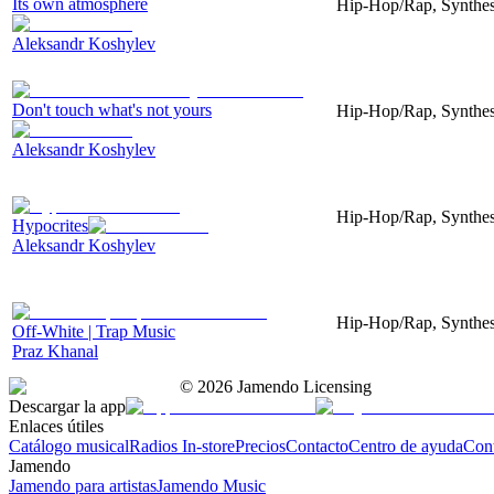
Its own atmosphere
Hip-Hop/Rap, Synthes
Aleksandr Koshylev
Don't touch what's not yours
Hip-Hop/Rap, Synthes
Aleksandr Koshylev
Hip-Hop/Rap, Synthes
Hypocrites
Aleksandr Koshylev
Hip-Hop/Rap, Synthes
Off-White | Trap Music
Praz Khanal
©
2026
Jamendo Licensing
Descargar la app
Enlaces útiles
Catálogo musical
Radios In-store
Precios
Contacto
Centro de ayuda
Con
Jamendo
Jamendo para artistas
Jamendo Music