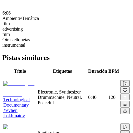
6:06
Ambiente/Temática
film
advertising
film
Otras etiquetas
instrumental
Pistas similares
Título
Etiquetas
Duración
BPM
Electronic, Synthesizer,
Drummachine, Neutral,
0:40
120
Technological
Peaceful
Documentary
Yevhen
Lokhmatov
Synthesizer,