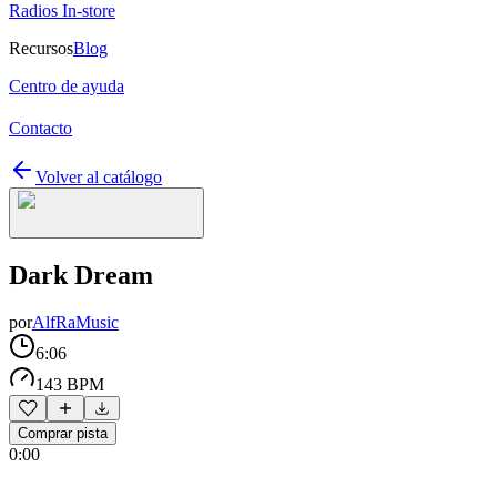
Radios In-store
Recursos
Blog
Centro de ayuda
Contacto
Volver al catálogo
Dark Dream
por
AlfRaMusic
6:06
143 BPM
Comprar pista
0:00