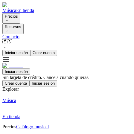
Música
En tienda
Precios
Recursos
Contacto
🇪🇸
Iniciar sesión
Crear cuenta
Iniciar sesión
Sin tarjeta de crédito. Cancela cuando quieras.
Crear cuenta
Iniciar sesión
Explorar
Música
En tienda
Precios
Catálogo musical