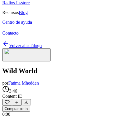
Radios In-store
Recursos
Blog
Centro de ayuda
Contacto
Volver al catálogo
Wild World
por
Fatima Mhedden
3:46
Content ID
Comprar pista
0:00