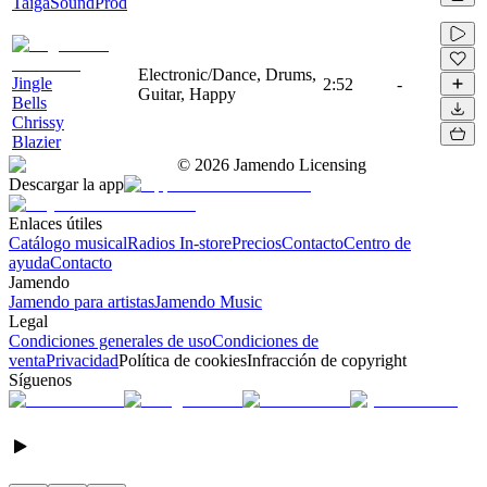
TaigaSoundProd
Electronic/Dance, Drums,
Jingle
2:52
-
Guitar, Happy
Bells
Chrissy
Blazier
©
2026
Jamendo Licensing
Descargar la app
Enlaces útiles
Catálogo musical
Radios In-store
Precios
Contacto
Centro de
ayuda
Contacto
Jamendo
Jamendo para artistas
Jamendo Music
Legal
Condiciones generales de uso
Condiciones de
venta
Privacidad
Política de cookies
Infracción de copyright
Síguenos