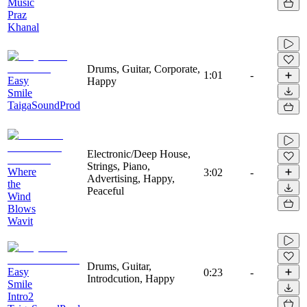
Music
Praz
Khanal
Drums, Guitar, Corporate,
1:01
-
Easy
Happy
Smile
TaigaSoundProd
Electronic/Deep House,
Strings, Piano,
Where
3:02
-
Advertising, Happy,
the
Peaceful
Wind
Blows
Wavit
Drums, Guitar,
Easy
0:23
-
Introdcution, Happy
Smile
Intro2