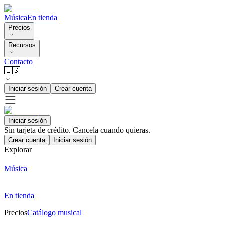
Música
En tienda
Precios
Recursos
Contacto
🇪🇸
Iniciar sesión
Crear cuenta
Iniciar sesión
Sin tarjeta de crédito. Cancela cuando quieras.
Crear cuenta
Iniciar sesión
Explorar
Música
En tienda
Precios
Catálogo musical