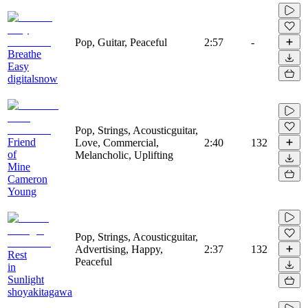
Pop, Guitar, Peaceful
2:57
-
Breathe
Easy
digitalsnow
Pop, Strings, Acousticguitar,
Friend
Love, Commercial,
2:40
132
of
Melancholic, Uplifting
Mine
Cameron
Young
Pop, Strings, Acousticguitar,
Advertising, Happy,
2:37
132
Rest
Peaceful
in
Sunlight
shoyakitagawa