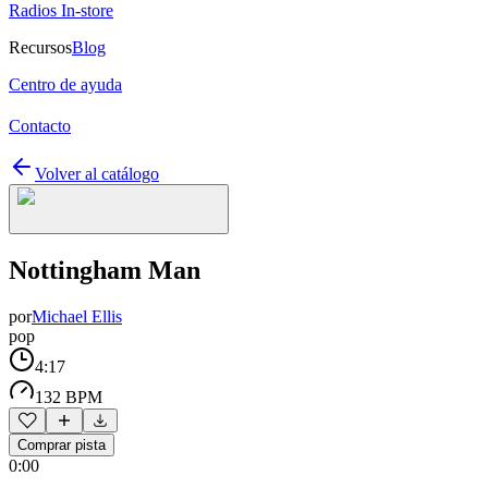
Radios In-store
Recursos
Blog
Centro de ayuda
Contacto
Volver al catálogo
Nottingham Man
por
Michael Ellis
pop
4:17
132 BPM
Comprar pista
0:00