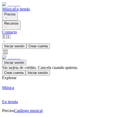
Música
En tienda
Precios
Recursos
Contacto
🇪🇸
Iniciar sesión
Crear cuenta
Iniciar sesión
Sin tarjeta de crédito. Cancela cuando quieras.
Crear cuenta
Iniciar sesión
Explorar
Música
En tienda
Precios
Catálogo musical