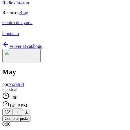
Radios In-store
Recursos
Blog
Centro de ayuda
Contacto
Volver al catálogo
May
por
Norah B
classical
2:00
141 BPM
Comprar pista
0:00