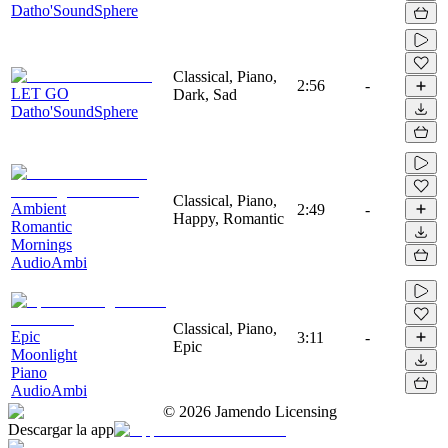
Datho'SoundSphere
Classical, Piano,
2:56
-
LET GO
Dark, Sad
Datho'SoundSphere
Classical, Piano,
Ambient
2:49
-
Happy, Romantic
Romantic
Mornings
AudioAmbi
Classical, Piano,
Epic
3:11
-
Epic
Moonlight
Piano
AudioAmbi
©
2026
Jamendo Licensing
Descargar la app