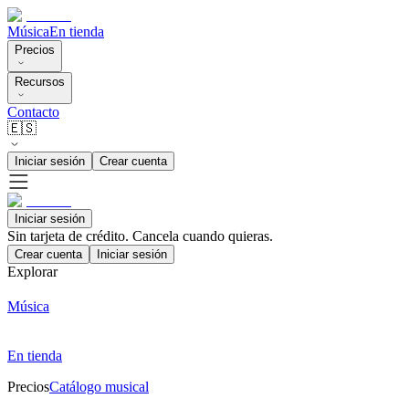
Música
En tienda
Precios
Recursos
Contacto
🇪🇸
Iniciar sesión
Crear cuenta
Iniciar sesión
Sin tarjeta de crédito. Cancela cuando quieras.
Crear cuenta
Iniciar sesión
Explorar
Música
En tienda
Precios
Catálogo musical