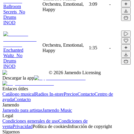
Orchestra, Emotional,
3:09
-
Ballroom
Happy
Secrets_No
Drums
INOD
Orchestra, Emotional,
1:35
-
Enchanted
Happy
Waltz_No
Drums
INOD
©
2026
Jamendo Licensing
Descargar la app
Enlaces útiles
Catálogo musical
Radios In-store
Precios
Contacto
Centro de
ayuda
Contacto
Jamendo
Jamendo para artistas
Jamendo Music
Legal
Condiciones generales de uso
Condiciones de
venta
Privacidad
Política de cookies
Infracción de copyright
Síguenos