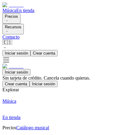
Música
En tienda
Precios
Recursos
Contacto
🇪🇸
Iniciar sesión
Crear cuenta
Iniciar sesión
Sin tarjeta de crédito. Cancela cuando quieras.
Crear cuenta
Iniciar sesión
Explorar
Música
En tienda
Precios
Catálogo musical