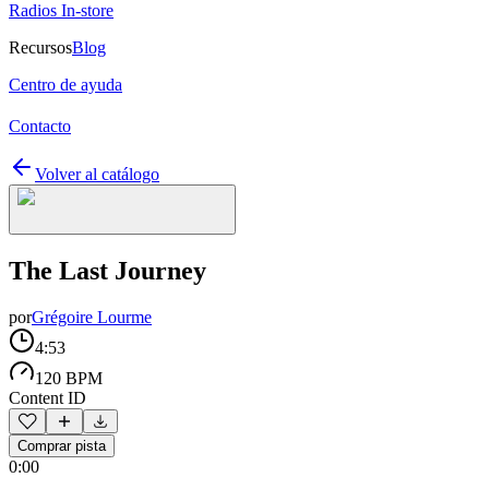
Radios In-store
Recursos
Blog
Centro de ayuda
Contacto
Volver al catálogo
The Last Journey
por
Grégoire Lourme
4:53
120 BPM
Content ID
Comprar pista
0:00