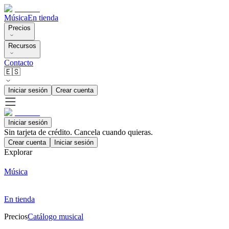
Música
En tienda
Precios
Recursos
Contacto
🇪🇸
Iniciar sesión
Crear cuenta
Iniciar sesión
Sin tarjeta de crédito. Cancela cuando quieras.
Crear cuenta
Iniciar sesión
Explorar
Música
En tienda
Precios
Catálogo musical