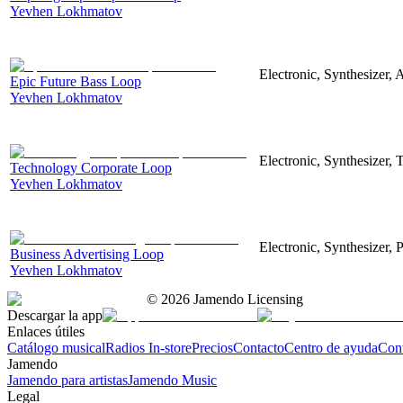
Yevhen Lokhmatov
Electronic, Synthesizer, 
Epic Future Bass Loop
Yevhen Lokhmatov
Electronic, Synthesizer, 
Technology Corporate Loop
Yevhen Lokhmatov
Electronic, Synthesizer, 
Business Advertising Loop
Yevhen Lokhmatov
©
2026
Jamendo Licensing
Descargar la app
Enlaces útiles
Catálogo musical
Radios In-store
Precios
Contacto
Centro de ayuda
Con
Jamendo
Jamendo para artistas
Jamendo Music
Legal