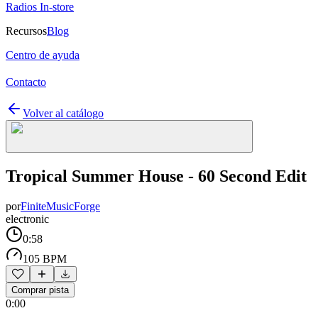
Radios In-store
Recursos
Blog
Centro de ayuda
Contacto
Volver al catálogo
Tropical Summer House - 60 Second Edit
por
FiniteMusicForge
electronic
0:58
105 BPM
Comprar pista
0:00