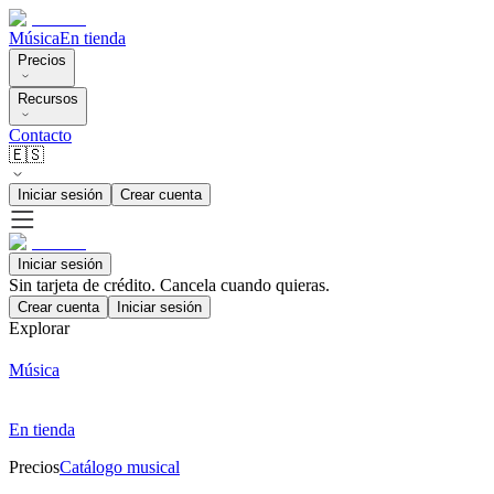
Música
En tienda
Precios
Recursos
Contacto
🇪🇸
Iniciar sesión
Crear cuenta
Iniciar sesión
Sin tarjeta de crédito. Cancela cuando quieras.
Crear cuenta
Iniciar sesión
Explorar
Música
En tienda
Precios
Catálogo musical