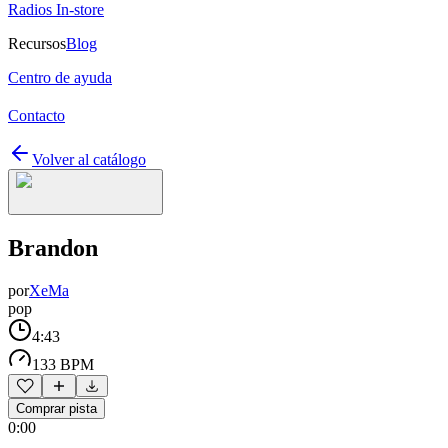
Radios In-store
Recursos
Blog
Centro de ayuda
Contacto
Volver al catálogo
Brandon
por
XeMa
pop
4:43
133 BPM
Comprar pista
0:00