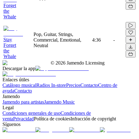
Forget
the
Whale
Pop, Guitar, Strings,
Stay
Commercial, Emotional,
4:36
-
Forget
Neutral
the
Whale
©
2026
Jamendo Licensing
Descargar la app
Enlaces útiles
Catálogo musical
Radios In-store
Precios
Contacto
Centro de
ayuda
Contacto
Jamendo
Jamendo para artistas
Jamendo Music
Legal
Condiciones generales de uso
Condiciones de
venta
Privacidad
Política de cookies
Infracción de copyright
Síguenos