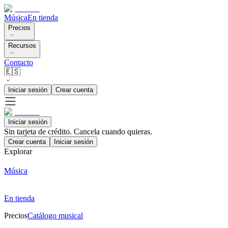
Música
En tienda
Precios
Recursos
Contacto
🇪🇸
Iniciar sesión
Crear cuenta
Iniciar sesión
Sin tarjeta de crédito. Cancela cuando quieras.
Crear cuenta
Iniciar sesión
Explorar
Música
En tienda
Precios
Catálogo musical