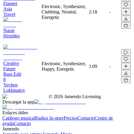
Danger
Electronic, Synthesizer,
Asia
Clubbing, Neutral,
2:18
-
Travel
Energetic
Nazar
Hrushko
Creative
Electronic, Synthesizer,
1:09
-
Future
Happy, Energetic
Bass Edit
8
Yevhen
Lokhmatov
©
2026
Jamendo Licensing
Descargar la app
Enlaces útiles
Catálogo musical
Radios In-store
Precios
Contacto
Centro de
ayuda
Contacto
Jamendo