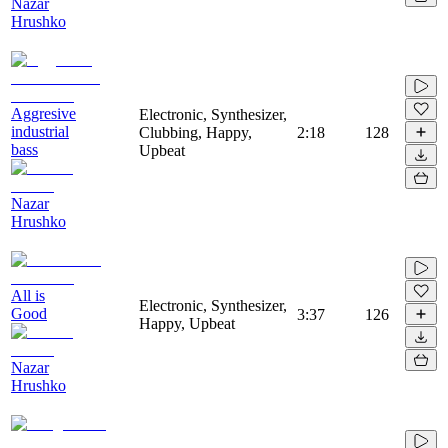
Nazar
Hrushko
Aggresive
Electronic, Synthesizer,
industrial
Clubbing, Happy,
2:18
128
bass
Upbeat
Nazar
Hrushko
All is
Electronic, Synthesizer,
Good
3:37
126
Happy, Upbeat
Nazar
Hrushko