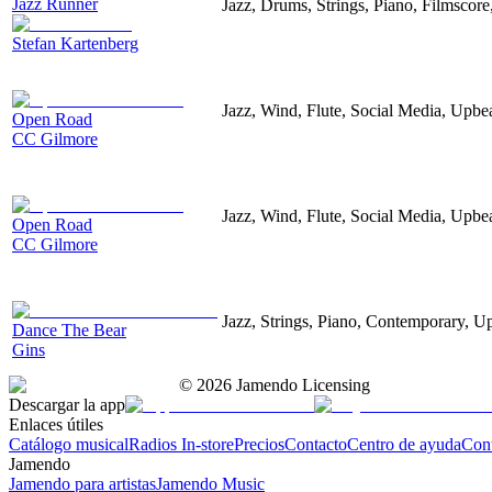
Jazz Runner
Jazz, Drums, Strings, Piano, Filmscor
Stefan Kartenberg
Jazz, Wind, Flute, Social Media, Upbe
Open Road
CC Gilmore
Jazz, Wind, Flute, Social Media, Upbe
Open Road
CC Gilmore
Jazz, Strings, Piano, Contemporary, U
Dance The Bear
Gins
©
2026
Jamendo Licensing
Descargar la app
Enlaces útiles
Catálogo musical
Radios In-store
Precios
Contacto
Centro de ayuda
Con
Jamendo
Jamendo para artistas
Jamendo Music