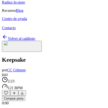
Radios In-store
Recursos
Blog
Centro de ayuda
Contacto
Volver al catálogo
Keepsake
por
CC Gilmore
jazz
2:23
121 BPM
Comprar pista
0:00