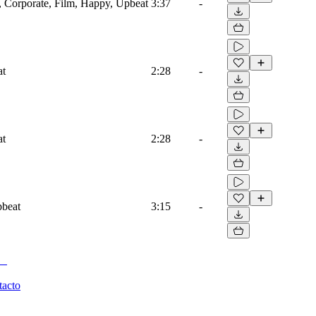
e, Corporate, Film, Happy, Upbeat
3:37
-
at
2:28
-
at
2:28
-
pbeat
3:15
-
tacto