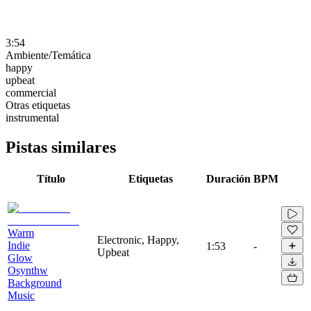
3:54
Ambiente/Temática
happy
upbeat
commercial
Otras etiquetas
instrumental
Pistas similares
Título
Etiquetas
Duración
BPM
Warm
Electronic, Happy,
Indie
1:53
-
Upbeat
Glow
Osynthw
Background
Music