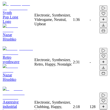
Synth
Electronic, Synthesizer,
Pop Long
Videogame, Neutral,
1:36
-
Logo
Upbeat
Nazar
Hrushko
Retro
Electronic, Synthesizer,
synthwave
2:31
-
Retro, Happy, Nostalgic
Nazar
Hrushko
Aggresive
Electronic, Synthesizer,
industrial
Clubbing, Happy,
2:18
128