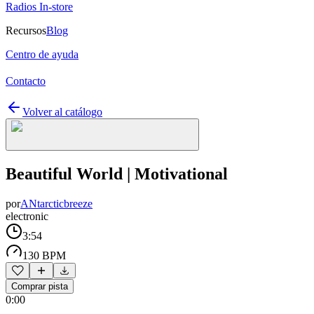
Radios In-store
Recursos
Blog
Centro de ayuda
Contacto
Volver al catálogo
Beautiful World | Motivational
por
ANtarcticbreeze
electronic
3:54
130 BPM
Comprar pista
0:00