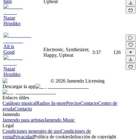
bass
Upbeat
Nazar
Hrushko
All is
Electronic, Synthesizer,
Good
3:37
126
Happy, Upbeat
Nazar
Hrushko
©
2026
Jamendo Licensing
Descargar la app
Enlaces útiles
Catálogo musical
Radios In-store
Precios
Contacto
Centro de
ayuda
Contacto
Jamendo
Jamendo para artistas
Jamendo Music
Legal
Condiciones generales de uso
Condiciones de
venta
Privacidad
Política de cookies
Infracción de copyright