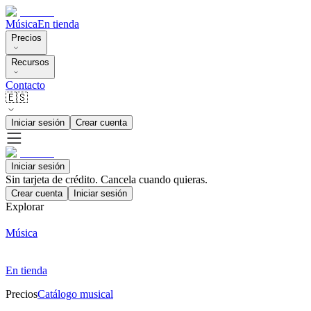
Música
En tienda
Precios
Recursos
Contacto
🇪🇸
Iniciar sesión
Crear cuenta
Iniciar sesión
Sin tarjeta de crédito. Cancela cuando quieras.
Crear cuenta
Iniciar sesión
Explorar
Música
En tienda
Precios
Catálogo musical