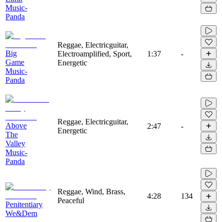
Music-
Panda
Reggae, Electricguitar,
Big
Electroamplified, Sport,
1:37
-
Game
Energetic
Music-
Panda
Reggae, Electricguitar,
Above
2:47
-
Energetic
The
Valley
Music-
Panda
Reggae, Wind, Brass,
4:28
134
Peaceful
Penitentiary
We&Dem