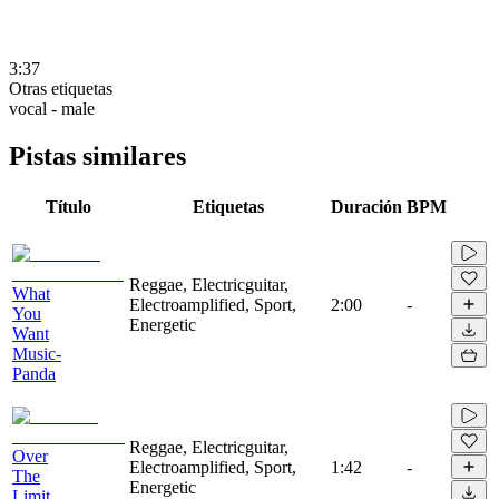
3:37
Otras etiquetas
vocal - male
Pistas similares
Título
Etiquetas
Duración
BPM
Reggae, Electricguitar,
What
Electroamplified, Sport,
2:00
-
You
Energetic
Want
Music-
Panda
Reggae, Electricguitar,
Over
Electroamplified, Sport,
1:42
-
The
Energetic
Limit