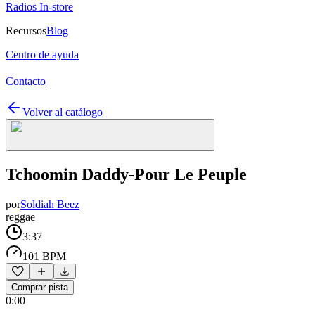
Radios In-store
Recursos
Blog
Centro de ayuda
Contacto
Volver al catálogo
Tchoomin Daddy-Pour Le Peuple
por
Soldiah Beez
reggae
3:37
101 BPM
Comprar pista
0:00