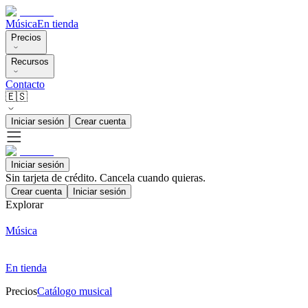
Música
En tienda
Precios
Recursos
Contacto
🇪🇸
Iniciar sesión
Crear cuenta
Iniciar sesión
Sin tarjeta de crédito. Cancela cuando quieras.
Crear cuenta
Iniciar sesión
Explorar
Música
En tienda
Precios
Catálogo musical