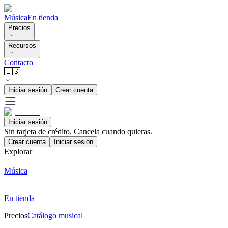
Música
En tienda
Precios
Recursos
Contacto
🇪🇸
Iniciar sesión
Crear cuenta
Iniciar sesión
Sin tarjeta de crédito. Cancela cuando quieras.
Crear cuenta
Iniciar sesión
Explorar
Música
En tienda
Precios
Catálogo musical