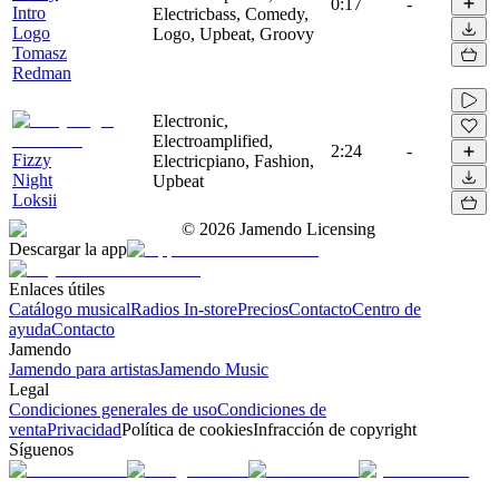
0:17
-
Intro
Electricbass, Comedy,
Logo
Logo, Upbeat, Groovy
Tomasz
Redman
Electronic,
Electroamplified,
2:24
-
Fizzy
Electricpiano, Fashion,
Night
Upbeat
Loksii
©
2026
Jamendo Licensing
Descargar la app
Enlaces útiles
Catálogo musical
Radios In-store
Precios
Contacto
Centro de
ayuda
Contacto
Jamendo
Jamendo para artistas
Jamendo Music
Legal
Condiciones generales de uso
Condiciones de
venta
Privacidad
Política de cookies
Infracción de copyright
Síguenos