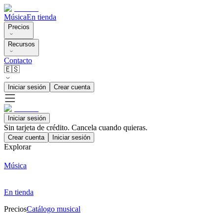
Música
En tienda
Precios
Recursos
Contacto
🇪🇸
Iniciar sesión
Crear cuenta
Iniciar sesión
Sin tarjeta de crédito. Cancela cuando quieras.
Crear cuenta
Iniciar sesión
Explorar
Música
En tienda
Precios
Catálogo musical