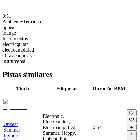
3:51
Ambiente/Temática
upbeat
lounge
Instrumentos
electricguitar
electroamplified
Otras etiquetas
instrumental
Pistas similares
Título
Etiquetas
Duración
BPM
Electronic,
Electricguitar,
Upbeat
Electroamplified,
0:54
-
Summer
Summer, Happy,
Joyride
Upbeat, Fun