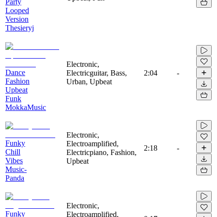
Party
Looped
Version
Thesieryj
Electronic,
Dance
Electricguitar, Bass,
2:04
-
Fashion
Urban, Upbeat
Upbeat
Funk
MokkaMusic
Electronic,
Funky
Electroamplified,
2:18
-
Chill
Electricpiano, Fashion,
Vibes
Upbeat
Music-
Panda
Electronic,
Funky
Electroamplified,