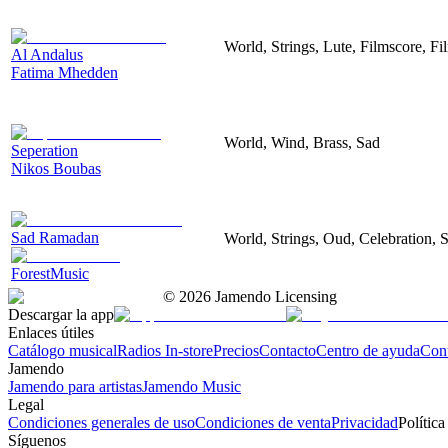
World, Strings, Lute, Filmscore, Fi
Al Andalus
Fatima Mhedden
World, Wind, Brass, Sad
Seperation
Nikos Boubas
Sad Ramadan
World, Strings, Oud, Celebration, S
ForestMusic
©
2026
Jamendo Licensing
Descargar la app
Enlaces útiles
Catálogo musical
Radios In-store
Precios
Contacto
Centro de ayuda
Con
Jamendo
Jamendo para artistas
Jamendo Music
Legal
Condiciones generales de uso
Condiciones de venta
Privacidad
Política
Síguenos