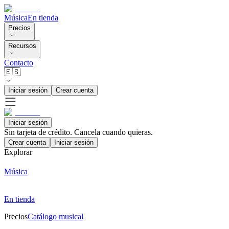
Música
En tienda
Precios
Recursos
Contacto
🇪🇸
Iniciar sesión
Crear cuenta
Iniciar sesión
Sin tarjeta de crédito. Cancela cuando quieras.
Crear cuenta
Iniciar sesión
Explorar
Música
En tienda
Precios
Catálogo musical