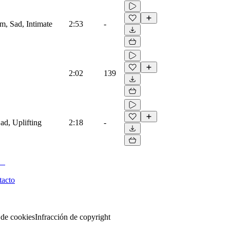
lm, Sad, Intimate
2:53
-
2:02
139
ad, Uplifting
2:18
-
tacto
 de cookies
Infracción de copyright