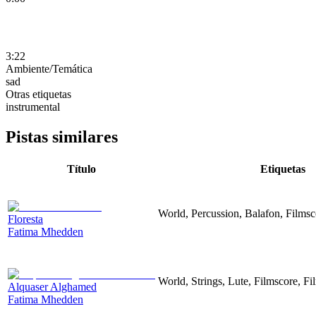
3:22
Ambiente/Temática
sad
Otras etiquetas
instrumental
Pistas similares
Título
Etiquetas
World, Percussion, Balafon, Filmsc
Floresta
Fatima Mhedden
World, Strings, Lute, Filmscore, Fi
Alquaser Alghamed
Fatima Mhedden