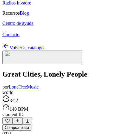
Radios In-store
Recursos
Blog
Centro de ayuda
Contacto
Volver al catálogo
Great Cities, Lonely People
por
LoneTreeMusic
world
3:22
140 BPM
Content ID
Comprar pista
0:00