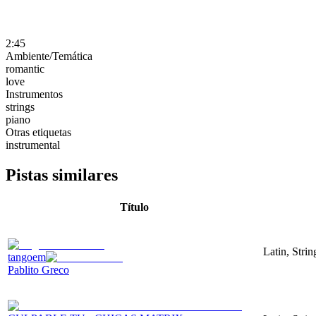
2:45
Ambiente/Temática
romantic
love
Instrumentos
strings
piano
Otras etiquetas
instrumental
Pistas similares
Título
Latin, Stri
tangoem
Pablito Greco