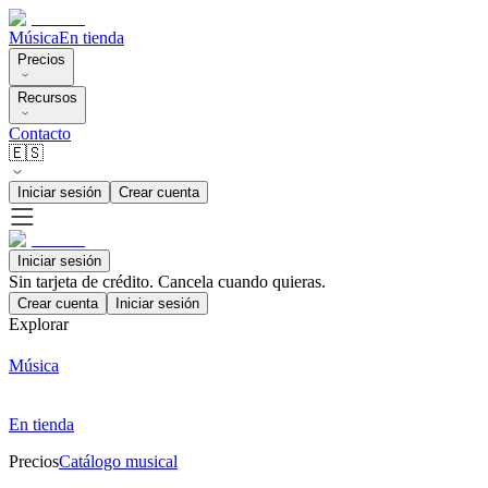
Música
En tienda
Precios
Recursos
Contacto
🇪🇸
Iniciar sesión
Crear cuenta
Iniciar sesión
Sin tarjeta de crédito. Cancela cuando quieras.
Crear cuenta
Iniciar sesión
Explorar
Música
En tienda
Precios
Catálogo musical