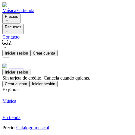
Música
En tienda
Precios
Recursos
Contacto
🇪🇸
Iniciar sesión
Crear cuenta
Iniciar sesión
Sin tarjeta de crédito. Cancela cuando quieras.
Crear cuenta
Iniciar sesión
Explorar
Música
En tienda
Precios
Catálogo musical