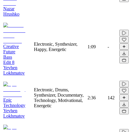
Nazar
Hrushko
Electronic, Synthesizer,
Creative
1:09
-
Happy, Energetic
Future
Bass
Edit 8
Yevhen
Lokhmatov
Electronic, Drums,
Synthesizer, Documentary,
2:36
142
Epic
Technology, Motivational,
Technology
Energetic
Yevhen
Lokhmatov