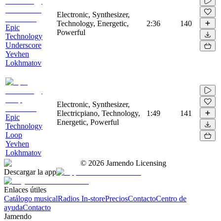
Electronic, Synthesizer,
Technology, Energetic,
2:36
140
Epic
Powerful
Technology
Underscore
Yevhen
Lokhmatov
Electronic, Synthesizer,
Electricpiano, Technology,
1:49
141
Epic
Energetic, Powerful
Technology
Loop
Yevhen
Lokhmatov
©
2026
Jamendo Licensing
Descargar la app
Enlaces útiles
Catálogo musical
Radios In-store
Precios
Contacto
Centro de
ayuda
Contacto
Jamendo