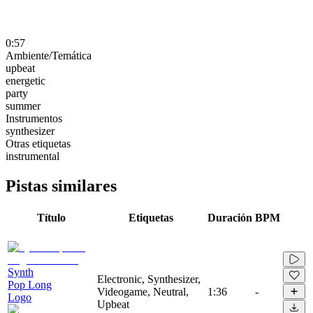
0:57
Ambiente/Temática
upbeat
energetic
party
summer
Instrumentos
synthesizer
Otras etiquetas
instrumental
Pistas similares
Título
Etiquetas
Duración
BPM
Synth
Electronic, Synthesizer,
Pop Long
Videogame, Neutral,
1:36
-
Logo
Upbeat