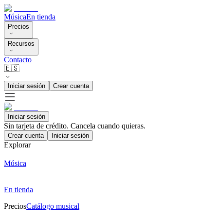
Música
En tienda
Precios
Recursos
Contacto
🇪🇸
Iniciar sesión
Crear cuenta
Iniciar sesión
Sin tarjeta de crédito. Cancela cuando quieras.
Crear cuenta
Iniciar sesión
Explorar
Música
En tienda
Precios
Catálogo musical