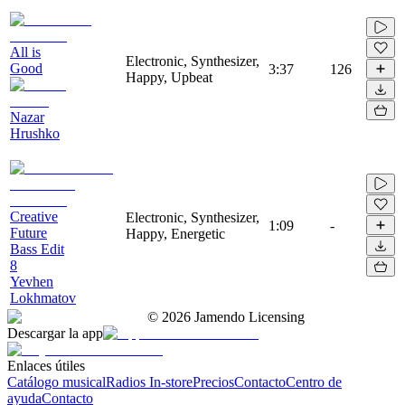
All is
Electronic, Synthesizer,
Good
3:37
126
Happy, Upbeat
Nazar
Hrushko
Creative
Electronic, Synthesizer,
1:09
-
Future
Happy, Energetic
Bass Edit
8
Yevhen
Lokhmatov
©
2026
Jamendo Licensing
Descargar la app
Enlaces útiles
Catálogo musical
Radios In-store
Precios
Contacto
Centro de
ayuda
Contacto