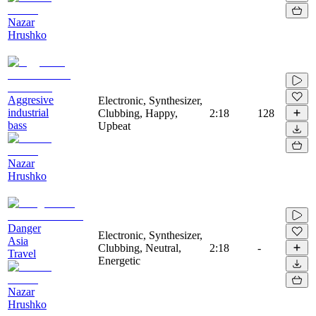
Nazar
Hrushko
Aggresive
Electronic, Synthesizer,
industrial
Clubbing, Happy,
2:18
128
bass
Upbeat
Nazar
Hrushko
Danger
Electronic, Synthesizer,
Asia
Clubbing, Neutral,
2:18
-
Travel
Energetic
Nazar
Hrushko